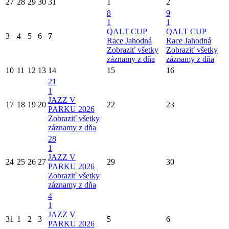
27
28
29
30
31
1
2
8
9
1
1
QALT CUP
QALT CUP
3
4
5
6
7
Race Jahodná
Race Jahodná
Zobraziť všetky
Zobraziť všetky
záznamy z dňa
záznamy z dňa
10
11
12
13
14
15
16
21
1
JAZZ V
17
18
19
20
22
23
PARKU 2026
Zobraziť všetky
záznamy z dňa
28
1
JAZZ V
24
25
26
27
29
30
PARKU 2026
Zobraziť všetky
záznamy z dňa
4
1
JAZZ V
31
1
2
3
5
6
PARKU 2026