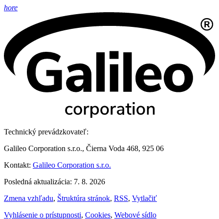
hore
Technický prevádzkovateľ:
Galileo Corporation s.r.o., Čierna Voda 468, 925 06
Kontakt:
Galileo Corporation s.r.o.
Posledná aktualizácia: 7. 8. 2026
Zmena vzhľadu
,
Štruktúra stránok
,
RSS
,
Vytlačiť
Vyhlásenie o prístupnosti
,
Cookies
,
Webové sídlo