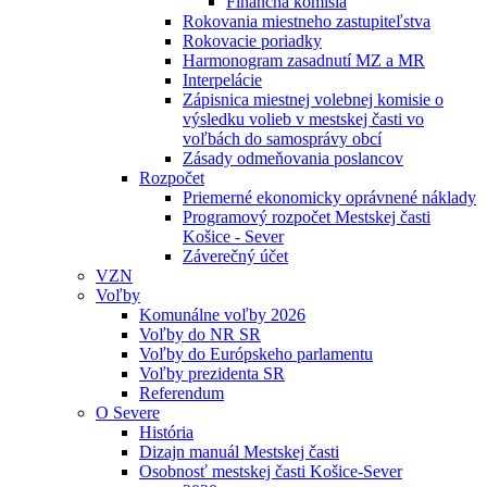
Finančná komisia
Rokovania miestneho zastupiteľstva
Rokovacie poriadky
Harmonogram zasadnutí MZ a MR
Interpelácie
Zápisnica miestnej volebnej komisie o
výsledku volieb v mestskej časti vo
voľbách do samosprávy obcí
Zásady odmeňovania poslancov
Rozpočet
Priemerné ekonomicky oprávnené náklady
Programový rozpočet Mestskej časti
Košice - Sever
Záverečný účet
VZN
Voľby
Komunálne voľby 2026
Voľby do NR SR
Voľby do Európskeho parlamentu
Voľby prezidenta SR
Referendum
O Severe
História
Dizajn manuál Mestskej časti
Osobnosť mestskej časti Košice-Sever