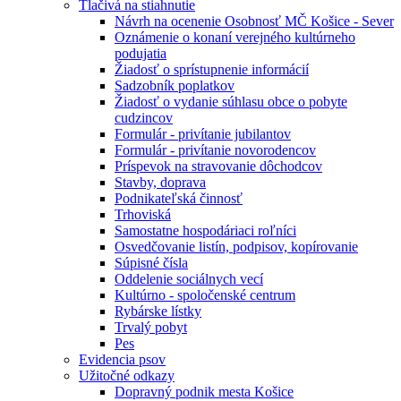
Tlačivá na stiahnutie
Návrh na ocenenie Osobnosť MČ Košice - Sever
Oznámenie o konaní verejného kultúrneho
podujatia
Žiadosť o sprístupnenie informácií
Sadzobník poplatkov
Žiadosť o vydanie súhlasu obce o pobyte
cudzincov
Formulár - privítanie jubilantov
Formulár - privítanie novorodencov
Príspevok na stravovanie dôchodcov
Stavby, doprava
Podnikateľská činnosť
Trhoviská
Samostatne hospodáriaci roľníci
Osvedčovanie listín, podpisov, kopírovanie
Súpisné čísla
Oddelenie sociálnych vecí
Kultúrno - spoločenské centrum
Rybárske lístky
Trvalý pobyt
Pes
Evidencia psov
Užitočné odkazy
Dopravný podnik mesta Košice