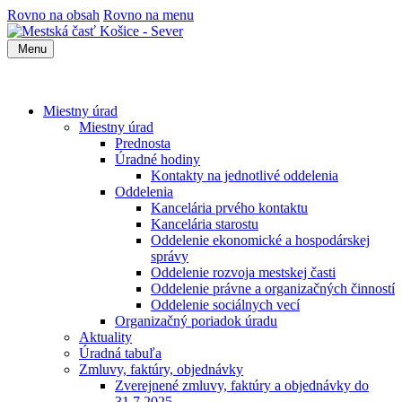
Rovno na obsah
Rovno na menu
Menu
Miestny úrad
Miestny úrad
Prednosta
Úradné hodiny
Kontakty na jednotlivé oddelenia
Oddelenia
Kancelária prvého kontaktu
Kancelária starostu
Oddelenie ekonomické a hospodárskej
správy
Oddelenie rozvoja mestskej časti
Oddelenie právne a organizačných činností
Oddelenie sociálnych vecí
Organizačný poriadok úradu
Aktuality
Úradná tabuľa
Zmluvy, faktúry, objednávky
Zverejnené zmluvy, faktúry a objednávky do
31.7.2025