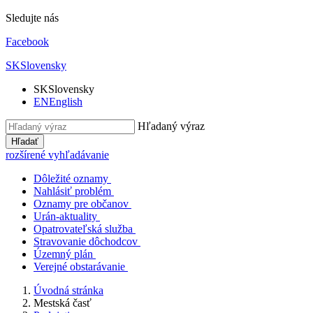
Sledujte nás
Facebook
SK
Slovensky
SK
Slovensky
EN
English
Hľadaný výraz
Hľadať
rozšírené vyhľadávanie
Dôležité oznamy
Nahlásiť problém
Oznamy pre občanov
Urán-aktuality
Opatrovateľská služba
Stravovanie dôchodcov
Územný plán
Verejné obstarávanie
Úvodná stránka
Mestská časť