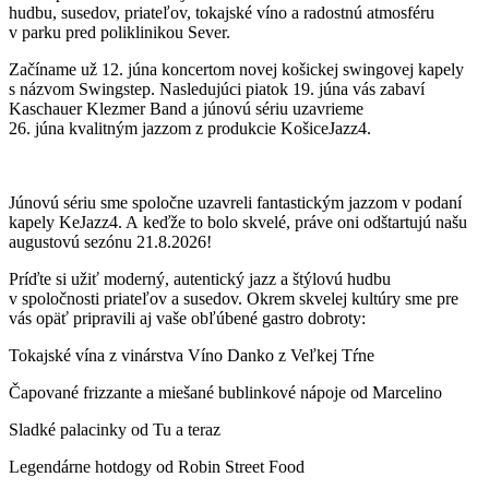
hudbu, susedov, priateľov, tokajské víno a radostnú atmosféru
v parku pred poliklinikou Sever.
Začíname už 12. júna koncertom novej košickej swingovej kapely
s názvom Swingstep. Nasledujúci piatok 19. júna vás zabaví
Kaschauer Klezmer Band a júnovú sériu uzavrieme
26. júna kvalitným jazzom z produkcie KošiceJazz4.
Júnovú sériu sme spoločne uzavreli fantastickým jazzom v podaní
kapely KeJazz4. A keďže to bolo skvelé, práve oni odštartujú našu
augustovú sezónu 21.8.2026!
Príďte si užiť moderný, autentický jazz a štýlovú hudbu
v spoločnosti priateľov a susedov. Okrem skvelej kultúry sme pre
vás opäť pripravili aj vaše obľúbené gastro dobroty:
Tokajské vína z vinárstva Víno Danko z Veľkej Tŕne
Čapované frizzante a miešané bublinkové nápoje od Marcelino
Sladké palacinky od Tu a teraz
Legendárne hotdogy od Robin Street Food