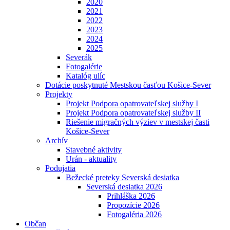
2020
2021
2022
2023
2024
2025
Severák
Fotogalérie
Katalóg ulíc
Dotácie poskytnuté Mestskou časťou Košice-Sever
Projekty
Projekt Podpora opatrovateľskej služby I
Projekt Podpora opatrovateľskej služby II
Riešenie migračných výziev v mestskej časti
Košice-Sever
Archív
Stavebné aktivity
Urán - aktuality
Podujatia
Bežecké preteky Severská desiatka
Severská desiatka 2026
Prihláška 2026
Propozície 2026
Fotogaléria 2026
Občan