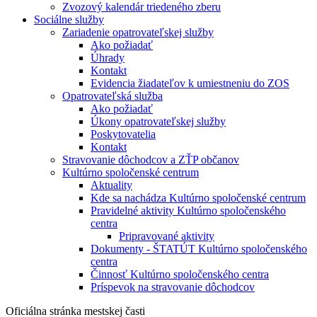
Zvozový kalendár triedeného zberu
Sociálne služby
Zariadenie opatrovateľskej služby
Ako požiadať
Úhrady
Kontakt
Evidencia žiadateľov k umiestneniu do ZOS
Opatrovateľská služba
Ako požiadať
Úkony opatrovateľskej služby
Poskytovatelia
Kontakt
Stravovanie dôchodcov a ZŤP občanov
Kultúrno spoločenské centrum
Aktuality
Kde sa nachádza Kultúrno spoločenské centrum
Pravidelné aktivity Kultúrno spoločenského
centra
Pripravované aktivity
Dokumenty - ŠTATÚT Kultúrno spoločenského
centra
Činnosť Kultúrno spoločenského centra
Príspevok na stravovanie dôchodcov
Oficiálna stránka mestskej časti