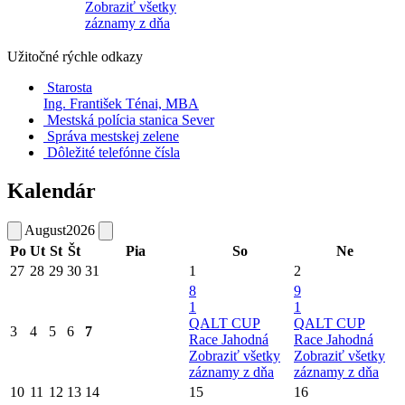
Zobraziť všetky
záznamy z dňa
Užitočné rýchle odkazy
Starosta
Ing. František Ténai, MBA
Mestská polícia stanica Sever
Správa mestskej zelene
Dôležité telefónne čísla
Kalendár
August
2026
Po
Ut
St
Št
Pia
So
Ne
27
28
29
30
31
1
2
8
9
1
1
QALT CUP
QALT CUP
3
4
5
6
7
Race Jahodná
Race Jahodná
Zobraziť všetky
Zobraziť všetky
záznamy z dňa
záznamy z dňa
10
11
12
13
14
15
16