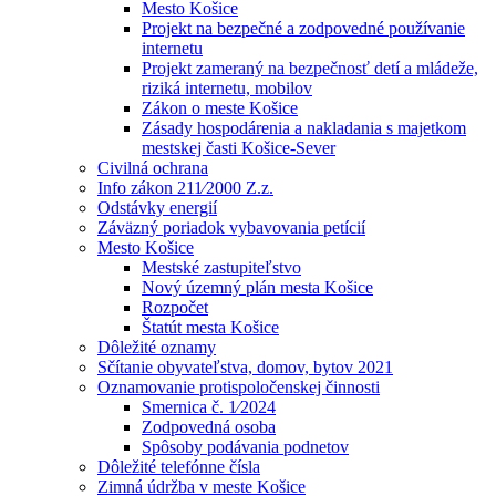
Mesto Košice
Projekt na bezpečné a zodpovedné používanie
internetu
Projekt zameraný na bezpečnosť detí a mládeže,
riziká internetu, mobilov
Zákon o meste Košice
Zásady hospodárenia a nakladania s majetkom
mestskej časti Košice-Sever
Civilná ochrana
Info zákon 211⁄2000 Z.z.
Odstávky energií
Záväzný poriadok vybavovania petícií
Mesto Košice
Mestské zastupiteľstvo
Nový územný plán mesta Košice
Rozpočet
Štatút mesta Košice
Dôležité oznamy
Sčítanie obyvateľstva, domov, bytov 2021
Oznamovanie protispoločenskej činnosti
Smernica č. 1⁄2024
Zodpovedná osoba
Spôsoby podávania podnetov
Dôležité telefónne čísla
Zimná údržba v meste Košice