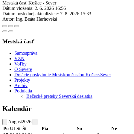
Mestská časť Košice - Sever
Dátum vloženia:
2. 6. 2026 16:56
Dátum poslednej aktualizácie:
7. 8. 2026 15:33
Autor:
Ing. Beáta Harhovská
Mestská časť
Samospráva
VZN
Voľby
O Severe
Dotácie poskytnuté Mestskou časťou Košice-Sever
Projekty
Archív
Podujatia
Bežecké preteky Severská desiatka
Kalendár
August
2026
Po
Ut
St
Št
Pia
So
Ne