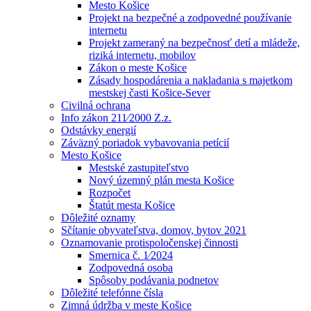
Mesto Košice
Projekt na bezpečné a zodpovedné používanie
internetu
Projekt zameraný na bezpečnosť detí a mládeže,
riziká internetu, mobilov
Zákon o meste Košice
Zásady hospodárenia a nakladania s majetkom
mestskej časti Košice-Sever
Civilná ochrana
Info zákon 211⁄2000 Z.z.
Odstávky energií
Záväzný poriadok vybavovania petícií
Mesto Košice
Mestské zastupiteľstvo
Nový územný plán mesta Košice
Rozpočet
Štatút mesta Košice
Dôležité oznamy
Sčítanie obyvateľstva, domov, bytov 2021
Oznamovanie protispoločenskej činnosti
Smernica č. 1⁄2024
Zodpovedná osoba
Spôsoby podávania podnetov
Dôležité telefónne čísla
Zimná údržba v meste Košice