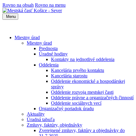
Rovno na obsah
Rovno na menu
Menu
Miestny úrad
Miestny úrad
Prednosta
Úradné hodiny
Kontakty na jednotlivé oddelenia
Oddelenia
Kancelária prvého kontaktu
Kancelária starostu
Oddelenie ekonomické a hospodárskej
správy
Oddelenie rozvoja mestskej časti
Oddelenie právne a organizačných činností
Oddelenie sociálnych vecí
Organizačný poriadok úradu
Aktuality
Úradná tabuľa
Zmluvy, faktúry, objednávky
Zverejnené zmluvy, faktúry a objednávky do
31.7.2025