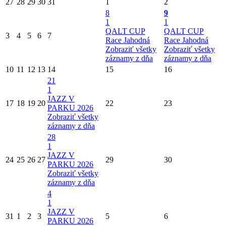
27
28
29
30
31
1
2
8
9
1
1
QALT CUP
QALT CUP
3
4
5
6
7
Race Jahodná
Race Jahodná
Zobraziť všetky
Zobraziť všetky
záznamy z dňa
záznamy z dňa
10
11
12
13
14
15
16
21
1
JAZZ V
17
18
19
20
22
23
PARKU 2026
Zobraziť všetky
záznamy z dňa
28
1
JAZZ V
24
25
26
27
29
30
PARKU 2026
Zobraziť všetky
záznamy z dňa
4
1
JAZZ V
31
1
2
3
5
6
PARKU 2026