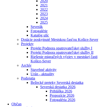
2020
2021
2022
2023
2024
2025
Severák
Fotogalérie
Katalóg ulíc
Dotácie poskytnuté Mestskou časťou Košice-Sever
Projekty
Projekt Podpora opatrovateľskej služby I
Projekt Podpora opatrovateľskej služby II
Riešenie migračných výziev v mestskej časti
Košice-Sever
Archív
Stavebné aktivity
Urán - aktuality
Podujatia
Bežecké preteky Severská desiatka
Severská desiatka 2026
Prihláška 2026
Propozície 2026
Fotogaléria 2026
Občan