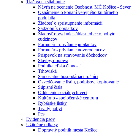
Tlačivá na stiahnutie
Návrh na ocenenie Osobnosť MČ Košice - Sever
Oznámenie o konaní verejného kultúrneho
podujatia
Žiadosť o sprístupnenie informácií
Sadzobník poplatkov
Žiadosť o vydanie súhlasu obce o pobyte
cudzincov
Formulár - privítanie jubilantov
Formulár - privítanie novorodencov
Príspevok na stravovanie dôchodcov
Stavby, doprava
Podnikateľská činnosť
Trhoviská
Samostatne hospodáriaci roľníci
Osvedčovanie listín, podpisov, kopírovanie
Súpisné čísla
Oddelenie sociálnych vecí
Kultúrno - spoločenské centrum
Rybárske lístky
Trvalý pobyt
Pes
Evidencia psov
Užitočné odkazy
Dopravný podnik mesta Košice