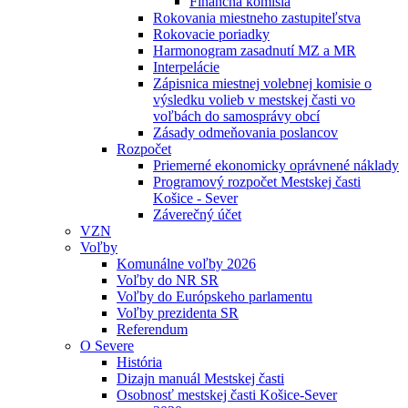
Finančná komisia
Rokovania miestneho zastupiteľstva
Rokovacie poriadky
Harmonogram zasadnutí MZ a MR
Interpelácie
Zápisnica miestnej volebnej komisie o
výsledku volieb v mestskej časti vo
voľbách do samosprávy obcí
Zásady odmeňovania poslancov
Rozpočet
Priemerné ekonomicky oprávnené náklady
Programový rozpočet Mestskej časti
Košice - Sever
Záverečný účet
VZN
Voľby
Komunálne voľby 2026
Voľby do NR SR
Voľby do Európskeho parlamentu
Voľby prezidenta SR
Referendum
O Severe
História
Dizajn manuál Mestskej časti
Osobnosť mestskej časti Košice-Sever