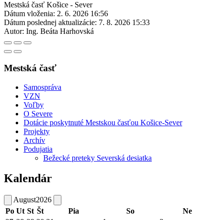
Mestská časť Košice - Sever
Dátum vloženia:
2. 6. 2026 16:56
Dátum poslednej aktualizácie:
7. 8. 2026 15:33
Autor:
Ing. Beáta Harhovská
Mestská časť
Samospráva
VZN
Voľby
O Severe
Dotácie poskytnuté Mestskou časťou Košice-Sever
Projekty
Archív
Podujatia
Bežecké preteky Severská desiatka
Kalendár
August
2026
Po
Ut
St
Št
Pia
So
Ne