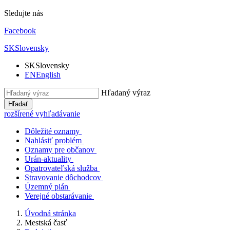
Sledujte nás
Facebook
SK
Slovensky
SK
Slovensky
EN
English
Hľadaný výraz
Hľadať
rozšírené vyhľadávanie
Dôležité oznamy
Nahlásiť problém
Oznamy pre občanov
Urán-aktuality
Opatrovateľská služba
Stravovanie dôchodcov
Územný plán
Verejné obstarávanie
Úvodná stránka
Mestská časť