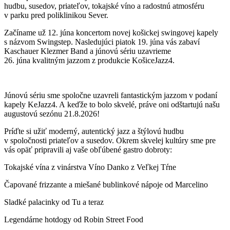
hudbu, susedov, priateľov, tokajské víno a radostnú atmosféru
v parku pred poliklinikou Sever.
Začíname už 12. júna koncertom novej košickej swingovej kapely
s názvom Swingstep. Nasledujúci piatok 19. júna vás zabaví
Kaschauer Klezmer Band a júnovú sériu uzavrieme
26. júna kvalitným jazzom z produkcie KošiceJazz4.
Júnovú sériu sme spoločne uzavreli fantastickým jazzom v podaní
kapely KeJazz4. A keďže to bolo skvelé, práve oni odštartujú našu
augustovú sezónu 21.8.2026!
Príďte si užiť moderný, autentický jazz a štýlovú hudbu
v spoločnosti priateľov a susedov. Okrem skvelej kultúry sme pre
vás opäť pripravili aj vaše obľúbené gastro dobroty:
Tokajské vína z vinárstva Víno Danko z Veľkej Tŕne
Čapované frizzante a miešané bublinkové nápoje od Marcelino
Sladké palacinky od Tu a teraz
Legendárne hotdogy od Robin Street Food