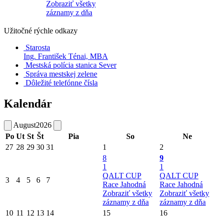
Zobraziť všetky
záznamy z dňa
Užitočné rýchle odkazy
Starosta
Ing. František Ténai, MBA
Mestská polícia stanica Sever
Správa mestskej zelene
Dôležité telefónne čísla
Kalendár
August
2026
Po
Ut
St
Št
Pia
So
Ne
27
28
29
30
31
1
2
8
9
1
1
QALT CUP
QALT CUP
3
4
5
6
7
Race Jahodná
Race Jahodná
Zobraziť všetky
Zobraziť všetky
záznamy z dňa
záznamy z dňa
10
11
12
13
14
15
16