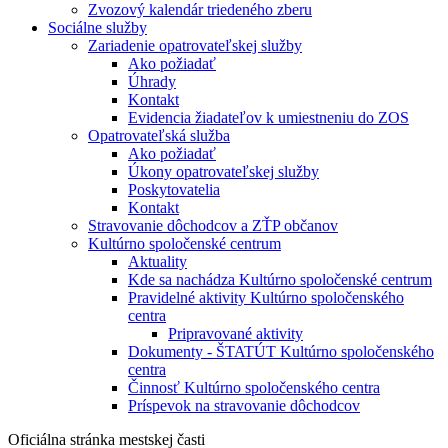
Zvozový kalendár triedeného zberu
Sociálne služby
Zariadenie opatrovateľskej služby
Ako požiadať
Úhrady
Kontakt
Evidencia žiadateľov k umiestneniu do ZOS
Opatrovateľská služba
Ako požiadať
Úkony opatrovateľskej služby
Poskytovatelia
Kontakt
Stravovanie dôchodcov a ZŤP občanov
Kultúrno spoločenské centrum
Aktuality
Kde sa nachádza Kultúrno spoločenské centrum
Pravidelné aktivity Kultúrno spoločenského
centra
Pripravované aktivity
Dokumenty - ŠTATÚT Kultúrno spoločenského
centra
Činnosť Kultúrno spoločenského centra
Príspevok na stravovanie dôchodcov
Oficiálna stránka mestskej časti