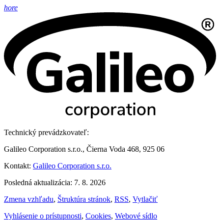
hore
Technický prevádzkovateľ:
Galileo Corporation s.r.o., Čierna Voda 468, 925 06
Kontakt:
Galileo Corporation s.r.o.
Posledná aktualizácia: 7. 8. 2026
Zmena vzhľadu
,
Štruktúra stránok
,
RSS
,
Vytlačiť
Vyhlásenie o prístupnosti
,
Cookies
,
Webové sídlo