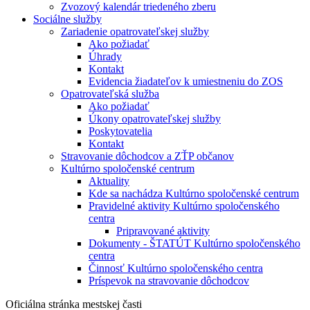
Zvozový kalendár triedeného zberu
Sociálne služby
Zariadenie opatrovateľskej služby
Ako požiadať
Úhrady
Kontakt
Evidencia žiadateľov k umiestneniu do ZOS
Opatrovateľská služba
Ako požiadať
Úkony opatrovateľskej služby
Poskytovatelia
Kontakt
Stravovanie dôchodcov a ZŤP občanov
Kultúrno spoločenské centrum
Aktuality
Kde sa nachádza Kultúrno spoločenské centrum
Pravidelné aktivity Kultúrno spoločenského
centra
Pripravované aktivity
Dokumenty - ŠTATÚT Kultúrno spoločenského
centra
Činnosť Kultúrno spoločenského centra
Príspevok na stravovanie dôchodcov
Oficiálna stránka mestskej časti