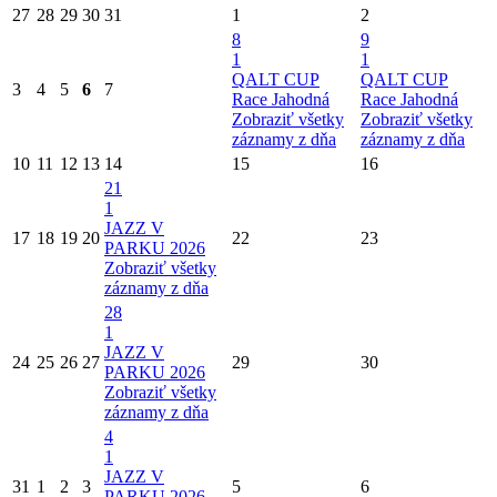
27
28
29
30
31
1
2
8
9
1
1
QALT CUP
QALT CUP
3
4
5
6
7
Race Jahodná
Race Jahodná
Zobraziť všetky
Zobraziť všetky
záznamy z dňa
záznamy z dňa
10
11
12
13
14
15
16
21
1
JAZZ V
17
18
19
20
22
23
PARKU 2026
Zobraziť všetky
záznamy z dňa
28
1
JAZZ V
24
25
26
27
29
30
PARKU 2026
Zobraziť všetky
záznamy z dňa
4
1
JAZZ V
31
1
2
3
5
6
PARKU 2026