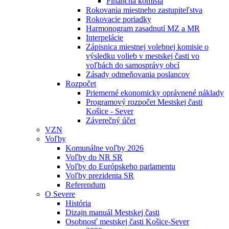
Finančná komisia
Rokovania miestneho zastupiteľstva
Rokovacie poriadky
Harmonogram zasadnutí MZ a MR
Interpelácie
Zápisnica miestnej volebnej komisie o
výsledku volieb v mestskej časti vo
voľbách do samosprávy obcí
Zásady odmeňovania poslancov
Rozpočet
Priemerné ekonomicky oprávnené náklady
Programový rozpočet Mestskej časti
Košice - Sever
Záverečný účet
VZN
Voľby
Komunálne voľby 2026
Voľby do NR SR
Voľby do Európskeho parlamentu
Voľby prezidenta SR
Referendum
O Severe
História
Dizajn manuál Mestskej časti
Osobnosť mestskej časti Košice-Sever