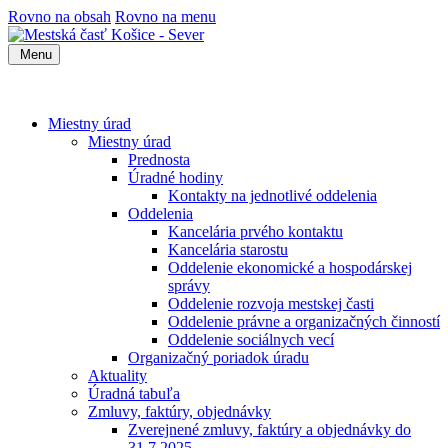
Rovno na obsah
Rovno na menu
Menu
Miestny úrad
Miestny úrad
Prednosta
Úradné hodiny
Kontakty na jednotlivé oddelenia
Oddelenia
Kancelária prvého kontaktu
Kancelária starostu
Oddelenie ekonomické a hospodárskej
správy
Oddelenie rozvoja mestskej časti
Oddelenie právne a organizačných činností
Oddelenie sociálnych vecí
Organizačný poriadok úradu
Aktuality
Úradná tabuľa
Zmluvy, faktúry, objednávky
Zverejnené zmluvy, faktúry a objednávky do
31.7.2025