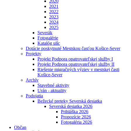
2020
2021
2022
2023
2024
2025
Severák
Fotogalérie
Katalóg ulíc
Dotácie poskytnuté Mestskou časťou Košice-Sever
Projekty
Projekt Podpora opatrovateľskej služby I
Projekt Podpora opatrovateľskej služby II
Riešenie migračných výziev v mestskej časti
Košice-Sever
Archív
Stavebné aktivity
Urán - aktuality
Podujatia
Bežecké preteky Severská desiatka
Severská desiatka 2026
Prihláška 2026
Propozície 2026
Fotogaléria 2026
Občan