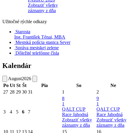
Zobraziť všetky
záznamy z dňa
Užitočné rýchle odkazy
Starosta
Ing. František Ténai, MBA
Mestská polícia stanica Sever
Správa mestskej zelene
Dôležité telefónne čísla
Kalendár
August
2026
Po
Ut
St
Št
Pia
So
Ne
27
28
29
30
31
1
2
8
9
1
1
QALT CUP
QALT CUP
3
4
5
6
7
Race Jahodná
Race Jahodná
Zobraziť všetky
Zobraziť všetky
záznamy z dňa
záznamy z dňa
10
11
12
13
14
15
16