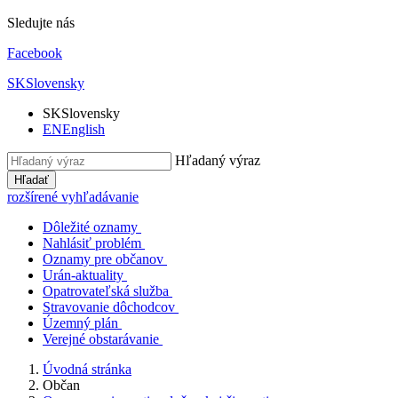
Sledujte nás
Facebook
SK
Slovensky
SK
Slovensky
EN
English
Hľadaný výraz
Hľadať
rozšírené vyhľadávanie
Dôležité oznamy
Nahlásiť problém
Oznamy pre občanov
Urán-aktuality
Opatrovateľská služba
Stravovanie dôchodcov
Územný plán
Verejné obstarávanie
Úvodná stránka
Občan