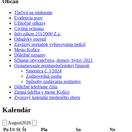
Občan
Tlačivá na stiahnutie
Evidencia psov
Užitočné odkazy
Civilná ochrana
Info zákon 211⁄2000 Z.z.
Odstávky energií
Záväzný poriadok vybavovania petícií
Mesto Košice
Dôležité oznamy
Sčítanie obyvateľstva, domov, bytov 2021
Oznamovanie protispoločenskej činnosti
Smernica č. 1⁄2024
Zodpovedná osoba
Spôsoby podávania podnetov
Dôležité telefónne čísla
Zimná údržba v meste Košice
Zvozový kalendár triedeného zberu
Kalendár
August
2026
Po
Ut
St
Št
Pia
So
Ne