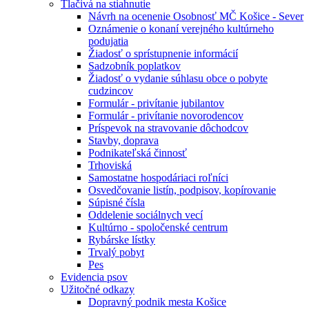
Tlačivá na stiahnutie
Návrh na ocenenie Osobnosť MČ Košice - Sever
Oznámenie o konaní verejného kultúrneho
podujatia
Žiadosť o sprístupnenie informácií
Sadzobník poplatkov
Žiadosť o vydanie súhlasu obce o pobyte
cudzincov
Formulár - privítanie jubilantov
Formulár - privítanie novorodencov
Príspevok na stravovanie dôchodcov
Stavby, doprava
Podnikateľská činnosť
Trhoviská
Samostatne hospodáriaci roľníci
Osvedčovanie listín, podpisov, kopírovanie
Súpisné čísla
Oddelenie sociálnych vecí
Kultúrno - spoločenské centrum
Rybárske lístky
Trvalý pobyt
Pes
Evidencia psov
Užitočné odkazy
Dopravný podnik mesta Košice