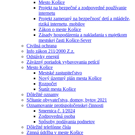
Mesto Košice
Projekt na bezpečné a zodpovedné používanie
internetu
Projekt zameraný na bezpečnosť detí a mládeže,
riziká internetu, mobilov
Zákon o meste Košice
Zásady hospodárenia a nakladania s majetkom
mestskej časti Košice-Sever
Civilná ochrana
Info zákon 211⁄2000 Z.z.
Odstávky energií
Záväzný poriadok vybavovania petícií
Mesto Košice
Mestské zastupiteľstvo
Nový územný plán mesta Košice
Rozpočet
Štatút mesta Košice
Dôležité oznamy
Sčítanie obyvateľstva, domov, bytov 2021
Oznamovanie protispoločenskej činnosti
Smernica č. 1⁄2024
Zodpovedná osoba
Spôsoby podávania podnetov
Dôležité telefónne čísla
Zimná údržba v meste Košice