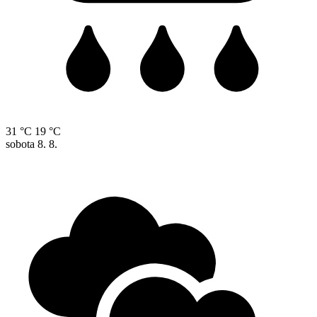
31 °C
19 °C
sobota
8. 8.