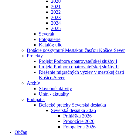
2020
2021
2022
2023
2024
2025
Severák
Fotogalérie
Katalóg ulíc
Dotácie poskytnuté Mestskou časťou Košice-Sever
Projekty
Projekt Podpora opatrovateľskej služby I
Projekt Podpora opatrovateľskej služby II
Riešenie migračných výziev v mestskej časti
Košice-Sever
Archív
Stavebné aktivity
Urán - aktuality
Podujatia
Bežecké preteky Severská desiatka
Severská desiatka 2026
Prihláška 2026
Propozície 2026
Fotogaléria 2026
Občan