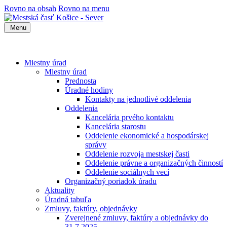
Rovno na obsah
Rovno na menu
Menu
Miestny úrad
Miestny úrad
Prednosta
Úradné hodiny
Kontakty na jednotlivé oddelenia
Oddelenia
Kancelária prvého kontaktu
Kancelária starostu
Oddelenie ekonomické a hospodárskej
správy
Oddelenie rozvoja mestskej časti
Oddelenie právne a organizačných činností
Oddelenie sociálnych vecí
Organizačný poriadok úradu
Aktuality
Úradná tabuľa
Zmluvy, faktúry, objednávky
Zverejnené zmluvy, faktúry a objednávky do
31.7.2025