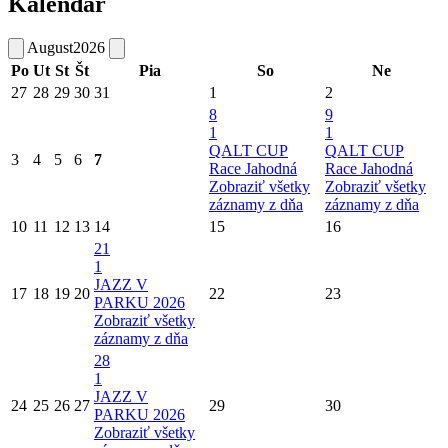
Kalendár
August
2026
Po
Ut
St
Št
Pia
So
Ne
27
28
29
30
31
1
2
8
9
1
1
QALT CUP
QALT CUP
3
4
5
6
7
Race Jahodná
Race Jahodná
Zobraziť všetky
Zobraziť všetky
záznamy z dňa
záznamy z dňa
10
11
12
13
14
15
16
21
1
JAZZ V
17
18
19
20
22
23
PARKU 2026
Zobraziť všetky
záznamy z dňa
28
1
JAZZ V
24
25
26
27
29
30
PARKU 2026
Zobraziť všetky