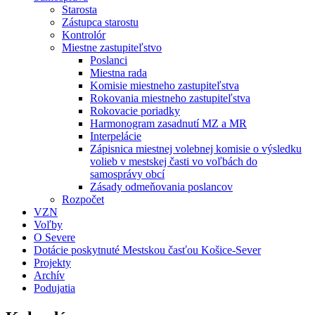
Starosta
Zástupca starostu
Kontrolór
Miestne zastupiteľstvo
Poslanci
Miestna rada
Komisie miestneho zastupiteľstva
Rokovania miestneho zastupiteľstva
Rokovacie poriadky
Harmonogram zasadnutí MZ a MR
Interpelácie
Zápisnica miestnej volebnej komisie o výsledku
volieb v mestskej časti vo voľbách do
samosprávy obcí
Zásady odmeňovania poslancov
Rozpočet
VZN
Voľby
O Severe
Dotácie poskytnuté Mestskou časťou Košice-Sever
Projekty
Archív
Podujatia