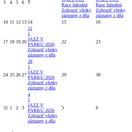
3
4
5
6
7
Race Jahodná
Race Jahodná
Zobraziť všetky
Zobraziť všetky
záznamy z dňa
záznamy z dňa
10
11
12
13
14
15
16
21
1
JAZZ V
17
18
19
20
22
23
PARKU 2026
Zobraziť všetky
záznamy z dňa
28
1
JAZZ V
24
25
26
27
29
30
PARKU 2026
Zobraziť všetky
záznamy z dňa
4
1
JAZZ V
31
1
2
3
5
6
PARKU 2026
Zobraziť všetky
záznamy z dňa