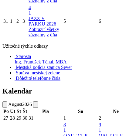
záznamy z dňa
4
1
JAZZ V
31
1
2
3
5
6
PARKU 2026
Zobraziť všetky
záznamy z dňa
Užitočné rýchle odkazy
Starosta
Ing. František Ténai, MBA
Mestská polícia stanica Sever
Správa mestskej zelene
Dôležité telefónne čísla
Kalendár
August
2026
Po
Ut
St
Št
Pia
So
Ne
27
28
29
30
31
1
2
8
9
1
1
QALT CUP
QALT CUP