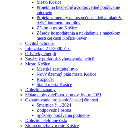
Mesto Košice
Projekt na bezpečné a zodpovedné používanie
internetu
Projekt zameraný na bezpečnosť detí a mládeže,
riziká internetu, mobilov
Zákon o meste Košice
Zásady hospodárenia a nakladania s majetkom
mestskej časti Košice-Sever
Civilná ochrana
Info zákon 211⁄2000 Z.z.
Odstávky energií
Záväzný poriadok vybavovania petícií
Mesto Košice
Mestské zastupiteľstvo
Nový územný plán mesta Košice
Rozpočet
Štatút mesta Košice
Dôležité oznamy
Sčítanie obyvateľstva, domov, bytov 2021
Oznamovanie protispoločenskej činnosti
Smernica č. 1⁄2024
Zodpovedná osoba
Spôsoby podávania podnetov
Dôležité telefónne čísla
Zimná údržba v meste Košice