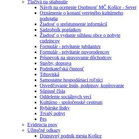
Tlačivá na stiahnutie
Návrh na ocenenie Osobnosť MČ Košice - Sever
Oznámenie o konaní verejného kultúrneho
podujatia
Žiadosť o sprístupnenie informácií
Sadzobník poplatkov
Žiadosť o vydanie súhlasu obce o pobyte
cudzincov
Formulár - privítanie jubilantov
Formulár - privítanie novorodencov
Príspevok na stravovanie dôchodcov
Stavby, doprava
Podnikateľská činnosť
Trhoviská
Samostatne hospodáriaci roľníci
Osvedčovanie listín, podpisov, kopírovanie
Súpisné čísla
Oddelenie sociálnych vecí
Kultúrno - spoločenské centrum
Rybárske lístky
Trvalý pobyt
Pes
Evidencia psov
Užitočné odkazy
Dopravný podnik mesta Košice