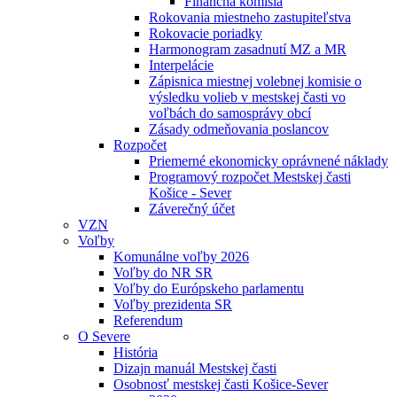
Finančná komisia
Rokovania miestneho zastupiteľstva
Rokovacie poriadky
Harmonogram zasadnutí MZ a MR
Interpelácie
Zápisnica miestnej volebnej komisie o
výsledku volieb v mestskej časti vo
voľbách do samosprávy obcí
Zásady odmeňovania poslancov
Rozpočet
Priemerné ekonomicky oprávnené náklady
Programový rozpočet Mestskej časti
Košice - Sever
Záverečný účet
VZN
Voľby
Komunálne voľby 2026
Voľby do NR SR
Voľby do Európskeho parlamentu
Voľby prezidenta SR
Referendum
O Severe
História
Dizajn manuál Mestskej časti
Osobnosť mestskej časti Košice-Sever