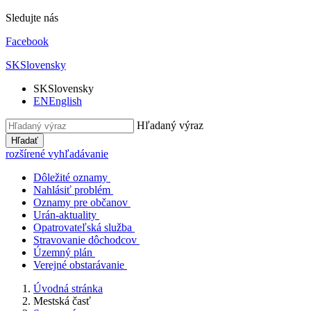
Sledujte nás
Facebook
SK
Slovensky
SK
Slovensky
EN
English
Hľadaný výraz
Hľadať
rozšírené vyhľadávanie
Dôležité oznamy
Nahlásiť problém
Oznamy pre občanov
Urán-aktuality
Opatrovateľská služba
Stravovanie dôchodcov
Územný plán
Verejné obstarávanie
Úvodná stránka
Mestská časť