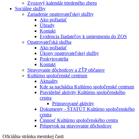
Zvozový kalendár triedeného zberu
Sociálne služby
Zariadenie opatrovateľskej služby
Ako požiadať
Úhrady
Kontakt
Evidencia žiadateľov k umiestneniu do ZOS
Opatrovateľská služba
Ako požiadať
Úkony opatrovateľskej služby
Poskytovatelia
Kontakt
Stravovanie dôchodcov a ZŤP občanov
Kultúrno spoločenské centrum
Aktuality
Kde sa nachádza Kultúrno spoločenské centrum
Pravidelné aktivity Kultúrno spoločenského
centra
Pripravované aktivity
Dokumenty - ŠTATÚT Kultúrno spoločenského
centra
Činnosť Kultúrno spoločenského centra
Príspevok na stravovanie dôchodcov
Oficiálna stránka mestskej časti