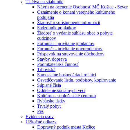
Tlačivá na stiahnutie
Návrh na ocenenie Osobnosť MČ Košice - Sever
Oznámenie o konaní verejného kultúrneho
podujatia
Žiadosť o sprístupnenie informácií
Sadzobník poplatkov
Žiadosť o vydanie súhlasu obce o pobyte
cudzincov
Formulár - privítanie jubilantov
Formulár - privítanie novorodencov
Príspevok na stravovanie dôchodcov
Stavby, doprava
Podnikateľská činnosť
Trhoviská
Samostatne hospodáriaci roľníci
Osvedčovanie listín, podpisov, kopírovanie
Súpisné čísla
Oddelenie sociálnych vecí
Kultúrno - spoločenské centrum
Rybárske lístky
Trvalý pobyt
Pes
Evidencia psov
Užitočné odkazy
Dopravný podnik mesta Košice