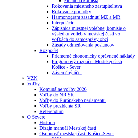
Finančná komisia
Rokovania miestneho zastupiteľstva
Rokovacie poriadky
Harmonogram zasadnutí MZ a MR
Interpelácie
Zápisnica miestnej volebnej komisie o
výsledku volieb v mestskej časti vo
voľbách do samosprávy obcí
Zásady odmeňovania poslancov
Rozpočet
Priemerné ekonomicky oprávnené náklady
Programový rozpočet Mestskej časti
Košice - Sever
Záverečný účet
VZN
Voľby
Komunálne voľby 2026
Voľby do NR SR
Voľby do Európskeho parlamentu
Voľby prezidenta SR
Referendum
O Severe
História
Dizajn manuál Mestskej časti
Osobnosť mestskej časti Košice-Sever