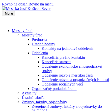
Rovno na obsah
Rovno na menu
Menu
Miestny úrad
Miestny úrad
Prednosta
Úradné hodiny
Kontakty na jednotlivé oddelenia
Oddelenia
Kancelária prvého kontaktu
Kancelária starostu
Oddelenie ekonomické a hospodárskej
správy
Oddelenie rozvoja mestskej časti
Oddelenie právne a organizačných činností
Oddelenie sociálnych vecí
Organizačný poriadok úradu
Aktuality
Úradná tabuľa
Zmluvy, faktúry, objednávky
Zverejnené zmluvy, faktúry a objednávky do
31.7.2025