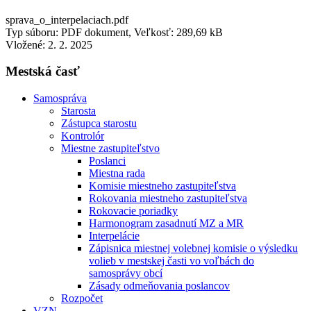
sprava_o_interpelaciach.pdf
Typ súboru: PDF dokument, Veľkosť: 289,69 kB
Vložené:
2. 2. 2025
Mestská časť
Samospráva
Starosta
Zástupca starostu
Kontrolór
Miestne zastupiteľstvo
Poslanci
Miestna rada
Komisie miestneho zastupiteľstva
Rokovania miestneho zastupiteľstva
Rokovacie poriadky
Harmonogram zasadnutí MZ a MR
Interpelácie
Zápisnica miestnej volebnej komisie o výsledku
volieb v mestskej časti vo voľbách do
samosprávy obcí
Zásady odmeňovania poslancov
Rozpočet
VZN