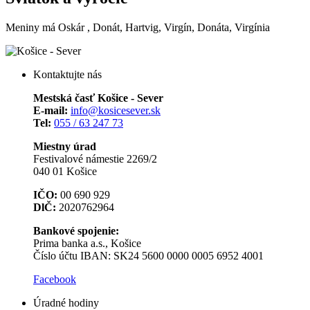
Meniny má
Oskár
, Donát, Hartvig, Virgín, Donáta, Virgínia
Kontaktujte nás
Mestská časť Košice - Sever
E-mail:
info@kosicesever.sk
Tel:
055 / 63 247 73
Miestny úrad
Festivalové námestie 2269/2
040 01 Košice
IČO:
00 690 929
DlČ:
2020762964
Bankové spojenie:
Prima banka a.s., Košice
Číslo účtu IBAN: SK24 5600 0000 0005 6952 4001
Facebook
Úradné hodiny