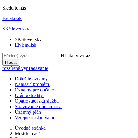
Sledujte nás
Facebook
SK
Slovensky
SK
Slovensky
EN
English
Hľadaný výraz
Hľadať
rozšírené vyhľadávanie
Dôležité oznamy
Nahlásiť problém
Oznamy pre občanov
Urán-aktuality
Opatrovateľská služba
Stravovanie dôchodcov
Územný plán
Verejné obstarávanie
Úvodná stránka
Mestská časť