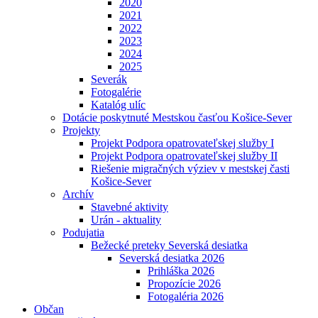
2020
2021
2022
2023
2024
2025
Severák
Fotogalérie
Katalóg ulíc
Dotácie poskytnuté Mestskou časťou Košice-Sever
Projekty
Projekt Podpora opatrovateľskej služby I
Projekt Podpora opatrovateľskej služby II
Riešenie migračných výziev v mestskej časti
Košice-Sever
Archív
Stavebné aktivity
Urán - aktuality
Podujatia
Bežecké preteky Severská desiatka
Severská desiatka 2026
Prihláška 2026
Propozície 2026
Fotogaléria 2026
Občan