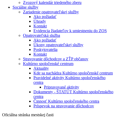
Zvozový kalendár triedeného zberu
Sociálne služby
Zariadenie opatrovateľskej služby
Ako požiadať
Úhrady
Kontakt
Evidencia žiadateľov k umiestneniu do ZOS
Opatrovateľská služba
Ako požiadať
Úkony opatrovateľskej služby
Poskytovatelia
Kontakt
Stravovanie dôchodcov a ZŤP občanov
Kultúrno spoločenské centrum
Aktuality
Kde sa nachádza Kultúrno spoločenské centrum
Pravidelné aktivity Kultúrno spoločenského
centra
Pripravované aktivity
Dokumenty - ŠTATÚT Kultúrno spoločenského
centra
Činnosť Kultúrno spoločenského centra
Príspevok na stravovanie dôchodcov
Oficiálna stránka mestskej časti