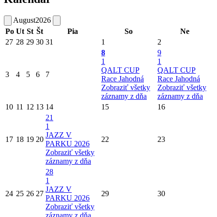
August
2026
Po
Ut
St
Št
Pia
So
Ne
27
28
29
30
31
1
2
8
9
1
1
QALT CUP
QALT CUP
3
4
5
6
7
Race Jahodná
Race Jahodná
Zobraziť všetky
Zobraziť všetky
záznamy z dňa
záznamy z dňa
10
11
12
13
14
15
16
21
1
JAZZ V
17
18
19
20
22
23
PARKU 2026
Zobraziť všetky
záznamy z dňa
28
1
JAZZ V
24
25
26
27
29
30
PARKU 2026
Zobraziť všetky
záznamy z dňa