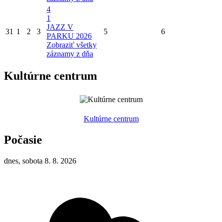
4
1
JAZZ V
31
1
2
3
5
6
PARKU 2026
Zobraziť všetky
záznamy z dňa
Kultúrne centrum
Kultúrne centrum
Počasie
dnes, sobota 8. 8. 2026