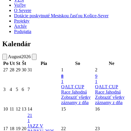
Voľby
O Severe
Dotácie poskytnuté Mestskou časťou Košice-Sever
Projekty
Archív
Podujatia
Kalendár
August
2026
Po
Ut
St
Št
Pia
So
Ne
27
28
29
30
31
1
2
8
9
1
1
QALT CUP
QALT CUP
3
4
5
6
7
Race Jahodná
Race Jahodná
Zobraziť všetky
Zobraziť všetky
záznamy z dňa
záznamy z dňa
10
11
12
13
14
15
16
21
1
JAZZ V
17
18
19
20
22
23