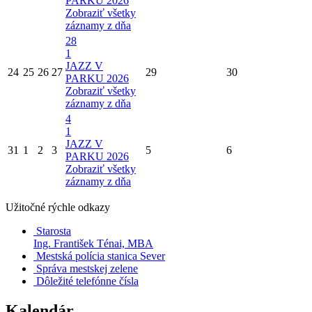
PARKU 2026
Zobraziť všetky
záznamy z dňa
28
1
JAZZ V
24
25
26
27
29
30
PARKU 2026
Zobraziť všetky
záznamy z dňa
4
1
JAZZ V
31
1
2
3
5
6
PARKU 2026
Zobraziť všetky
záznamy z dňa
Užitočné rýchle odkazy
Starosta
Ing. František Ténai, MBA
Mestská polícia stanica Sever
Správa mestskej zelene
Dôležité telefónne čísla
Kalendár