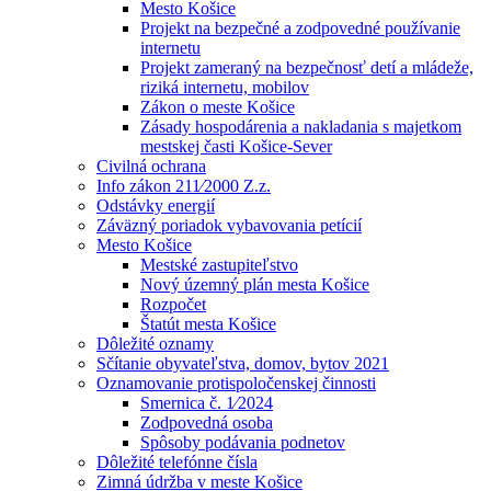
Mesto Košice
Projekt na bezpečné a zodpovedné používanie
internetu
Projekt zameraný na bezpečnosť detí a mládeže,
riziká internetu, mobilov
Zákon o meste Košice
Zásady hospodárenia a nakladania s majetkom
mestskej časti Košice-Sever
Civilná ochrana
Info zákon 211⁄2000 Z.z.
Odstávky energií
Záväzný poriadok vybavovania petícií
Mesto Košice
Mestské zastupiteľstvo
Nový územný plán mesta Košice
Rozpočet
Štatút mesta Košice
Dôležité oznamy
Sčítanie obyvateľstva, domov, bytov 2021
Oznamovanie protispoločenskej činnosti
Smernica č. 1⁄2024
Zodpovedná osoba
Spôsoby podávania podnetov
Dôležité telefónne čísla
Zimná údržba v meste Košice