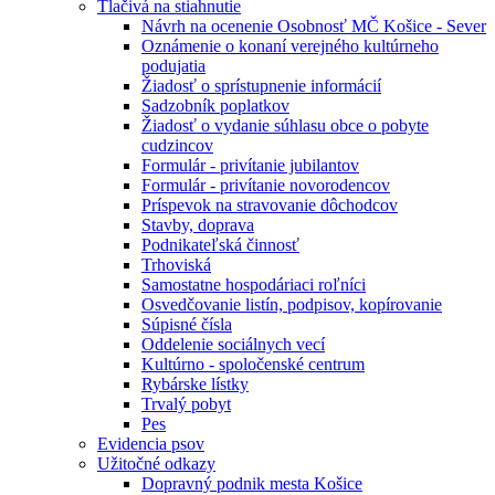
Tlačivá na stiahnutie
Návrh na ocenenie Osobnosť MČ Košice - Sever
Oznámenie o konaní verejného kultúrneho
podujatia
Žiadosť o sprístupnenie informácií
Sadzobník poplatkov
Žiadosť o vydanie súhlasu obce o pobyte
cudzincov
Formulár - privítanie jubilantov
Formulár - privítanie novorodencov
Príspevok na stravovanie dôchodcov
Stavby, doprava
Podnikateľská činnosť
Trhoviská
Samostatne hospodáriaci roľníci
Osvedčovanie listín, podpisov, kopírovanie
Súpisné čísla
Oddelenie sociálnych vecí
Kultúrno - spoločenské centrum
Rybárske lístky
Trvalý pobyt
Pes
Evidencia psov
Užitočné odkazy
Dopravný podnik mesta Košice