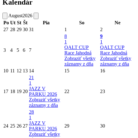
Kalendár
August
2026
Po
Ut
St
Št
Pia
So
Ne
27
28
29
30
31
1
2
8
9
1
1
QALT CUP
QALT CUP
3
4
5
6
7
Race Jahodná
Race Jahodná
Zobraziť všetky
Zobraziť všetky
záznamy z dňa
záznamy z dňa
10
11
12
13
14
15
16
21
1
JAZZ V
17
18
19
20
22
23
PARKU 2026
Zobraziť všetky
záznamy z dňa
28
1
JAZZ V
24
25
26
27
29
30
PARKU 2026
Zobraziť všetky