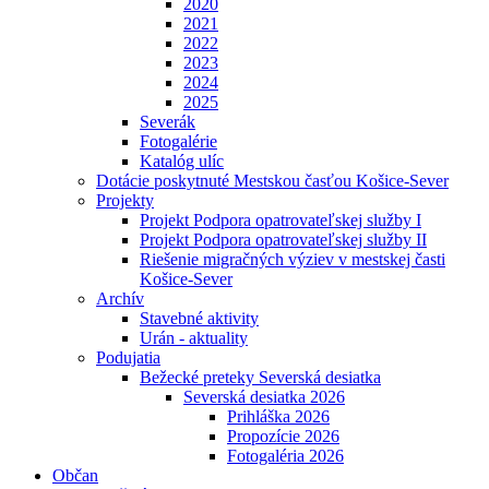
2020
2021
2022
2023
2024
2025
Severák
Fotogalérie
Katalóg ulíc
Dotácie poskytnuté Mestskou časťou Košice-Sever
Projekty
Projekt Podpora opatrovateľskej služby I
Projekt Podpora opatrovateľskej služby II
Riešenie migračných výziev v mestskej časti
Košice-Sever
Archív
Stavebné aktivity
Urán - aktuality
Podujatia
Bežecké preteky Severská desiatka
Severská desiatka 2026
Prihláška 2026
Propozície 2026
Fotogaléria 2026
Občan