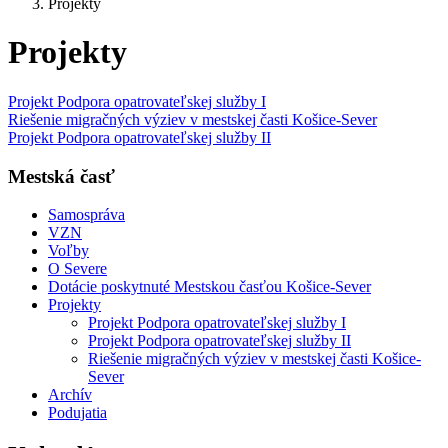
Projekty
Projekty
Projekt Podpora opatrovateľskej služby I
Riešenie migračných výziev v mestskej časti Košice-Sever
Projekt Podpora opatrovateľskej služby II
Mestská časť
Samospráva
VZN
Voľby
O Severe
Dotácie poskytnuté Mestskou časťou Košice-Sever
Projekty
Projekt Podpora opatrovateľskej služby I
Projekt Podpora opatrovateľskej služby II
Riešenie migračných výziev v mestskej časti Košice-
Sever
Archív
Podujatia