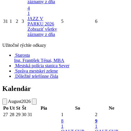
záznamy z dňa
4
1
JAZZ V
31
1
2
3
5
6
PARKU 2026
Zobraziť všetky
záznamy z dňa
Užitočné rýchle odkazy
Starosta
Ing. František Ténai, MBA
Mestská polícia stanica Sever
Správa mestskej zelene
Dôležité telefónne čísla
Kalendár
August
2026
Po
Ut
St
Št
Pia
So
Ne
27
28
29
30
31
1
2
8
9
1
1