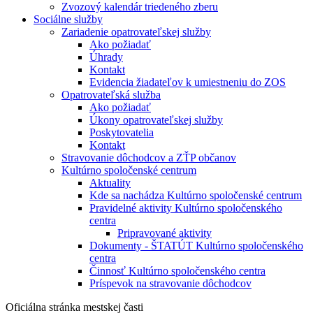
Zvozový kalendár triedeného zberu
Sociálne služby
Zariadenie opatrovateľskej služby
Ako požiadať
Úhrady
Kontakt
Evidencia žiadateľov k umiestneniu do ZOS
Opatrovateľská služba
Ako požiadať
Úkony opatrovateľskej služby
Poskytovatelia
Kontakt
Stravovanie dôchodcov a ZŤP občanov
Kultúrno spoločenské centrum
Aktuality
Kde sa nachádza Kultúrno spoločenské centrum
Pravidelné aktivity Kultúrno spoločenského
centra
Pripravované aktivity
Dokumenty - ŠTATÚT Kultúrno spoločenského
centra
Činnosť Kultúrno spoločenského centra
Príspevok na stravovanie dôchodcov
Oficiálna stránka mestskej časti