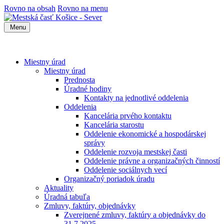
Rovno na obsah
Rovno na menu
Menu
Miestny úrad
Miestny úrad
Prednosta
Úradné hodiny
Kontakty na jednotlivé oddelenia
Oddelenia
Kancelária prvého kontaktu
Kancelária starostu
Oddelenie ekonomické a hospodárskej
správy
Oddelenie rozvoja mestskej časti
Oddelenie právne a organizačných činností
Oddelenie sociálnych vecí
Organizačný poriadok úradu
Aktuality
Úradná tabuľa
Zmluvy, faktúry, objednávky
Zverejnené zmluvy, faktúry a objednávky do
31.7.2025