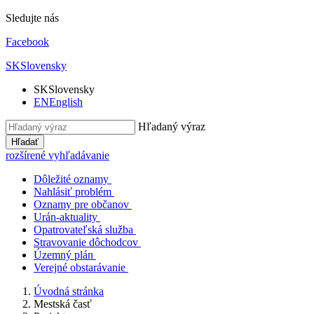
Sledujte nás
Facebook
SK
Slovensky
SK
Slovensky
EN
English
Hľadaný výraz
Hľadať
rozšírené vyhľadávanie
Dôležité oznamy
Nahlásiť problém
Oznamy pre občanov
Urán-aktuality
Opatrovateľská služba
Stravovanie dôchodcov
Územný plán
Verejné obstarávanie
Úvodná stránka
Mestská časť