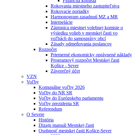
Finančná komisia
Rokovania miestneho zastupiteľstva
Rokovacie poriadky
Harmonogram zasadnutí MZ a MR
Interpelácie
Zápisnica miestnej volebnej komisie o
výsledku volieb v mestskej časti vo
voľbách do samosprávy obcí
Zásady odmeňovania poslancov
Rozpočet
Priemerné ekonomicky oprávnené náklady
Programový rozpočet Mestskej časti
Košice - Sever
Záverečný účet
VZN
Voľby
Komunálne voľby 2026
Voľby do NR SR
Voľby do Európskeho parlamentu
Voľby prezidenta SR
Referendum
O Severe
História
Dizajn manuál Mestskej časti
Osobnosť mestskej časti Košice-Sever