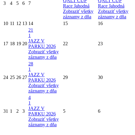
QALT CUP
QALT CUP
3
4
5
6
7
Race Jahodná
Race Jahodná
Zobraziť všetky
Zobraziť všetky
záznamy z dňa
záznamy z dňa
10
11
12
13
14
15
16
21
1
JAZZ V
17
18
19
20
22
23
PARKU 2026
Zobraziť všetky
záznamy z dňa
28
1
JAZZ V
24
25
26
27
29
30
PARKU 2026
Zobraziť všetky
záznamy z dňa
4
1
JAZZ V
31
1
2
3
5
6
PARKU 2026
Zobraziť všetky
záznamy z dňa