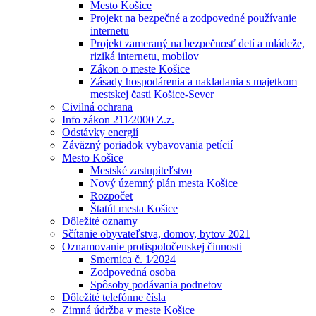
Mesto Košice
Projekt na bezpečné a zodpovedné používanie
internetu
Projekt zameraný na bezpečnosť detí a mládeže,
riziká internetu, mobilov
Zákon o meste Košice
Zásady hospodárenia a nakladania s majetkom
mestskej časti Košice-Sever
Civilná ochrana
Info zákon 211⁄2000 Z.z.
Odstávky energií
Záväzný poriadok vybavovania petícií
Mesto Košice
Mestské zastupiteľstvo
Nový územný plán mesta Košice
Rozpočet
Štatút mesta Košice
Dôležité oznamy
Sčítanie obyvateľstva, domov, bytov 2021
Oznamovanie protispoločenskej činnosti
Smernica č. 1⁄2024
Zodpovedná osoba
Spôsoby podávania podnetov
Dôležité telefónne čísla
Zimná údržba v meste Košice