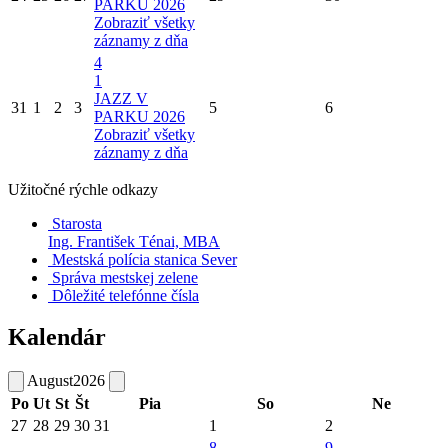
PARKU 2026
Zobraziť všetky
záznamy z dňa
4
1
JAZZ V
31
1
2
3
5
6
PARKU 2026
Zobraziť všetky
záznamy z dňa
Užitočné rýchle odkazy
Starosta
Ing. František Ténai, MBA
Mestská polícia stanica Sever
Správa mestskej zelene
Dôležité telefónne čísla
Kalendár
August
2026
Po
Ut
St
Št
Pia
So
Ne
27
28
29
30
31
1
2
8
9