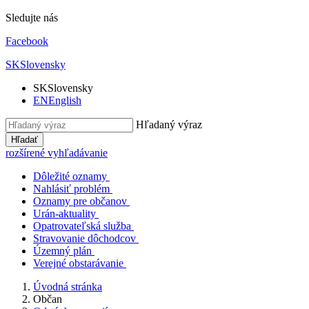
Sledujte nás
Facebook
SK
Slovensky
SK
Slovensky
EN
English
Hľadaný výraz
Hľadať
rozšírené vyhľadávanie
Dôležité oznamy
Nahlásiť problém
Oznamy pre občanov
Urán-aktuality
Opatrovateľská služba
Stravovanie dôchodcov
Územný plán
Verejné obstarávanie
Úvodná stránka
Občan