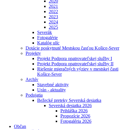
2020
2021
2022
2023
2024
2025
Severák
Fotogalérie
Katalóg ulíc
Dotácie poskytnuté Mestskou časťou Košice-Sever
Projekty
Projekt Podpora opatrovateľskej služby I
Projekt Podpora opatrovateľskej služby II
Riešenie migračných výziev v mestskej časti
Košice-Sever
Archív
Stavebné aktivity
Urán - aktuality
Podujatia
Bežecké preteky Severská desiatka
Severská desiatka 2026
Prihláška 2026
Propozície 2026
Fotogaléria 2026
Občan