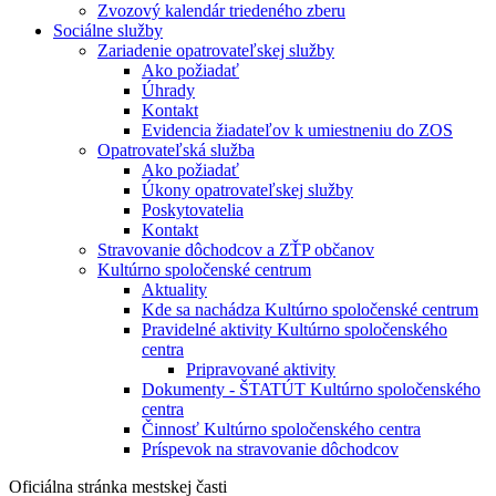
Zvozový kalendár triedeného zberu
Sociálne služby
Zariadenie opatrovateľskej služby
Ako požiadať
Úhrady
Kontakt
Evidencia žiadateľov k umiestneniu do ZOS
Opatrovateľská služba
Ako požiadať
Úkony opatrovateľskej služby
Poskytovatelia
Kontakt
Stravovanie dôchodcov a ZŤP občanov
Kultúrno spoločenské centrum
Aktuality
Kde sa nachádza Kultúrno spoločenské centrum
Pravidelné aktivity Kultúrno spoločenského
centra
Pripravované aktivity
Dokumenty - ŠTATÚT Kultúrno spoločenského
centra
Činnosť Kultúrno spoločenského centra
Príspevok na stravovanie dôchodcov
Oficiálna stránka mestskej časti