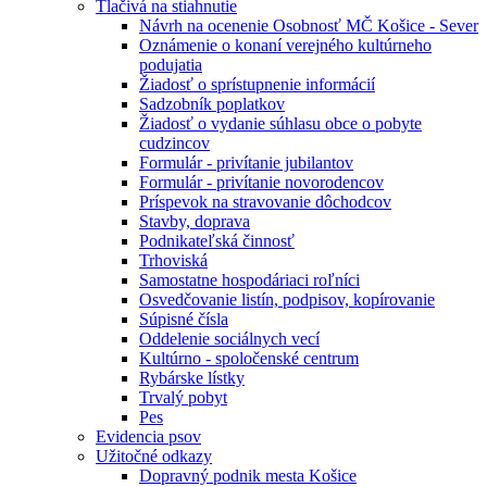
Tlačivá na stiahnutie
Návrh na ocenenie Osobnosť MČ Košice - Sever
Oznámenie o konaní verejného kultúrneho
podujatia
Žiadosť o sprístupnenie informácií
Sadzobník poplatkov
Žiadosť o vydanie súhlasu obce o pobyte
cudzincov
Formulár - privítanie jubilantov
Formulár - privítanie novorodencov
Príspevok na stravovanie dôchodcov
Stavby, doprava
Podnikateľská činnosť
Trhoviská
Samostatne hospodáriaci roľníci
Osvedčovanie listín, podpisov, kopírovanie
Súpisné čísla
Oddelenie sociálnych vecí
Kultúrno - spoločenské centrum
Rybárske lístky
Trvalý pobyt
Pes
Evidencia psov
Užitočné odkazy
Dopravný podnik mesta Košice