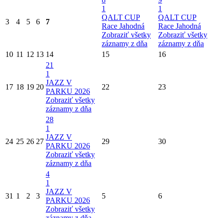
1
1
QALT CUP
QALT CUP
3
4
5
6
7
Race Jahodná
Race Jahodná
Zobraziť všetky
Zobraziť všetky
záznamy z dňa
záznamy z dňa
10
11
12
13
14
15
16
21
1
JAZZ V
17
18
19
20
22
23
PARKU 2026
Zobraziť všetky
záznamy z dňa
28
1
JAZZ V
24
25
26
27
29
30
PARKU 2026
Zobraziť všetky
záznamy z dňa
4
1
JAZZ V
31
1
2
3
5
6
PARKU 2026
Zobraziť všetky
záznamy z dňa