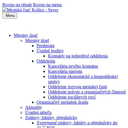
Rovno na obsah
Rovno na menu
Menu
Miestny úrad
Miestny úrad
Prednosta
Úradné hodiny
Kontakty na jednotlivé oddelenia
Oddelenia
Kancelária prvého kontaktu
Kancelária starostu
Oddelenie ekonomické a hospodárskej
správy
Oddelenie rozvoja mestskej časti
Oddelenie právne a organizačných činností
Oddelenie sociálnych vecí
Organizačný poriadok úradu
Aktuality
Úradná tabuľa
Zmluvy, faktúry, objednávky
Zverejnené zmluvy, faktúry a objednávky do
31.7.2025