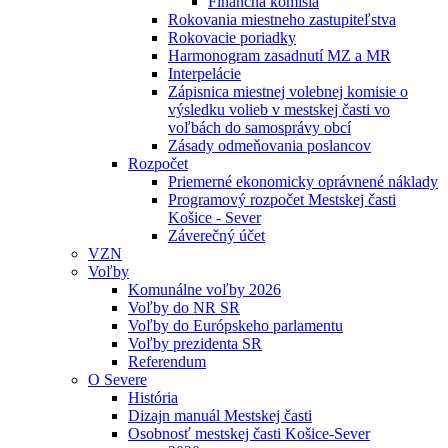
Finančná komisia
Rokovania miestneho zastupiteľstva
Rokovacie poriadky
Harmonogram zasadnutí MZ a MR
Interpelácie
Zápisnica miestnej volebnej komisie o
výsledku volieb v mestskej časti vo
voľbách do samosprávy obcí
Zásady odmeňovania poslancov
Rozpočet
Priemerné ekonomicky oprávnené náklady
Programový rozpočet Mestskej časti
Košice - Sever
Záverečný účet
VZN
Voľby
Komunálne voľby 2026
Voľby do NR SR
Voľby do Európskeho parlamentu
Voľby prezidenta SR
Referendum
O Severe
História
Dizajn manuál Mestskej časti
Osobnosť mestskej časti Košice-Sever