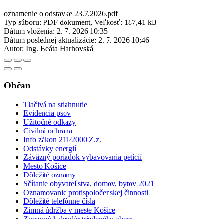
oznamenie o odstavke 23.7.2026.pdf
Typ súboru: PDF dokument, Veľkosť: 187,41 kB
Dátum vloženia:
2. 7. 2026 10:35
Dátum poslednej aktualizácie:
2. 7. 2026 10:46
Autor:
Ing. Beáta Harhovská
Občan
Tlačivá na stiahnutie
Evidencia psov
Užitočné odkazy
Civilná ochrana
Info zákon 211⁄2000 Z.z.
Odstávky energií
Záväzný poriadok vybavovania petícií
Mesto Košice
Dôležité oznamy
Sčítanie obyvateľstva, domov, bytov 2021
Oznamovanie protispoločenskej činnosti
Dôležité telefónne čísla
Zimná údržba v meste Košice
Zvozový kalendár triedeného zberu