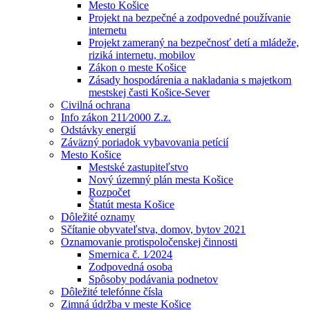
Mesto Košice
Projekt na bezpečné a zodpovedné používanie
internetu
Projekt zameraný na bezpečnosť detí a mládeže,
riziká internetu, mobilov
Zákon o meste Košice
Zásady hospodárenia a nakladania s majetkom
mestskej časti Košice-Sever
Civilná ochrana
Info zákon 211⁄2000 Z.z.
Odstávky energií
Záväzný poriadok vybavovania petícií
Mesto Košice
Mestské zastupiteľstvo
Nový územný plán mesta Košice
Rozpočet
Štatút mesta Košice
Dôležité oznamy
Sčítanie obyvateľstva, domov, bytov 2021
Oznamovanie protispoločenskej činnosti
Smernica č. 1⁄2024
Zodpovedná osoba
Spôsoby podávania podnetov
Dôležité telefónne čísla
Zimná údržba v meste Košice