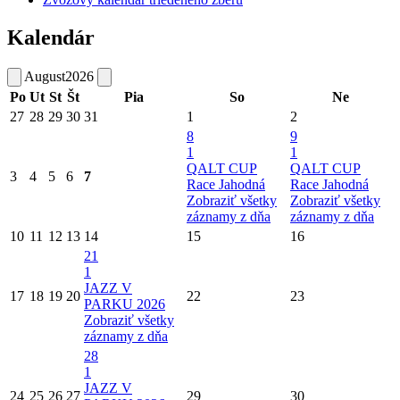
Kalendár
August
2026
Po
Ut
St
Št
Pia
So
Ne
27
28
29
30
31
1
2
8
9
1
1
QALT CUP
QALT CUP
3
4
5
6
7
Race Jahodná
Race Jahodná
Zobraziť všetky
Zobraziť všetky
záznamy z dňa
záznamy z dňa
10
11
12
13
14
15
16
21
1
JAZZ V
17
18
19
20
22
23
PARKU 2026
Zobraziť všetky
záznamy z dňa
28
1
JAZZ V
24
25
26
27
29
30