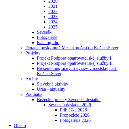
2020
2021
2022
2023
2024
2025
Severák
Fotogalérie
Katalóg ulíc
Dotácie poskytnuté Mestskou časťou Košice-Sever
Projekty
Projekt Podpora opatrovateľskej služby I
Projekt Podpora opatrovateľskej služby II
Riešenie migračných výziev v mestskej časti
Košice-Sever
Archív
Stavebné aktivity
Urán - aktuality
Podujatia
Bežecké preteky Severská desiatka
Severská desiatka 2026
Prihláška 2026
Propozície 2026
Fotogaléria 2026
Občan