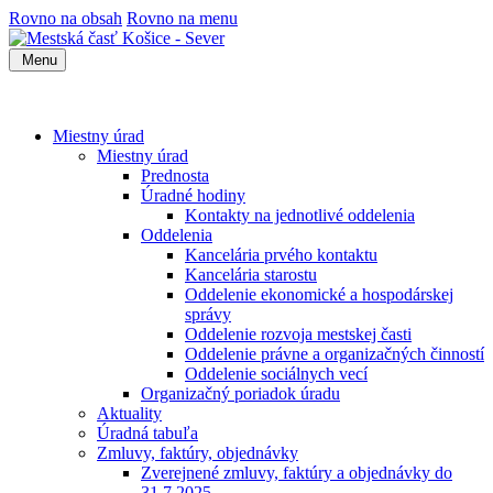
Rovno na obsah
Rovno na menu
Menu
Miestny úrad
Miestny úrad
Prednosta
Úradné hodiny
Kontakty na jednotlivé oddelenia
Oddelenia
Kancelária prvého kontaktu
Kancelária starostu
Oddelenie ekonomické a hospodárskej
správy
Oddelenie rozvoja mestskej časti
Oddelenie právne a organizačných činností
Oddelenie sociálnych vecí
Organizačný poriadok úradu
Aktuality
Úradná tabuľa
Zmluvy, faktúry, objednávky
Zverejnené zmluvy, faktúry a objednávky do
31.7.2025