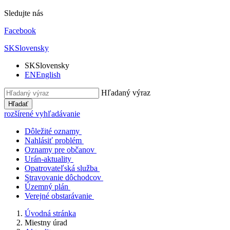
Sledujte nás
Facebook
SK
Slovensky
SK
Slovensky
EN
English
Hľadaný výraz
Hľadať
rozšírené vyhľadávanie
Dôležité oznamy
Nahlásiť problém
Oznamy pre občanov
Urán-aktuality
Opatrovateľská služba
Stravovanie dôchodcov
Územný plán
Verejné obstarávanie
Úvodná stránka
Miestny úrad