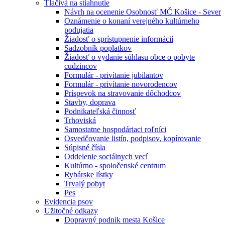
Tlačivá na stiahnutie
Návrh na ocenenie Osobnosť MČ Košice - Sever
Oznámenie o konaní verejného kultúrneho
podujatia
Žiadosť o sprístupnenie informácií
Sadzobník poplatkov
Žiadosť o vydanie súhlasu obce o pobyte
cudzincov
Formulár - privítanie jubilantov
Formulár - privítanie novorodencov
Príspevok na stravovanie dôchodcov
Stavby, doprava
Podnikateľská činnosť
Trhoviská
Samostatne hospodáriaci roľníci
Osvedčovanie listín, podpisov, kopírovanie
Súpisné čísla
Oddelenie sociálnych vecí
Kultúrno - spoločenské centrum
Rybárske lístky
Trvalý pobyt
Pes
Evidencia psov
Užitočné odkazy
Dopravný podnik mesta Košice