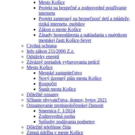
Mesto Košice
Projekt na bezpečné a zodpovedné používanie
internetu
Projekt zameraný na bezpečnosť detí a mládeže,
riziká internetu, mobilov
Zákon o meste Košice
Zásady hospodárenia a nakladania s majetkom
mestskej časti Košice-Sever
Civilná ochrana
Info zákon 211⁄2000 Z.z.
Odstávky energií
Záväzný poriadok vybavovania petícií
Mesto Košice
Mestské zastupiteľstvo
Nový územný plán mesta Košice
Rozpočet
Štatút mesta Košice
Dôležité oznamy
Sčítanie obyvateľstva, domov, bytov 2021
Oznamovanie protispoločenskej činnosti
Smernica č. 1⁄2024
Zodpovedná osoba
Spôsoby podávania podnetov
Dôležité telefónne čísla
Zimná údržba v meste Košice