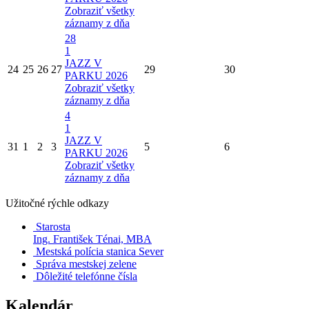
Zobraziť všetky
záznamy z dňa
28
1
JAZZ V
24
25
26
27
29
30
PARKU 2026
Zobraziť všetky
záznamy z dňa
4
1
JAZZ V
31
1
2
3
5
6
PARKU 2026
Zobraziť všetky
záznamy z dňa
Užitočné rýchle odkazy
Starosta
Ing. František Ténai, MBA
Mestská polícia stanica Sever
Správa mestskej zelene
Dôležité telefónne čísla
Kalendár