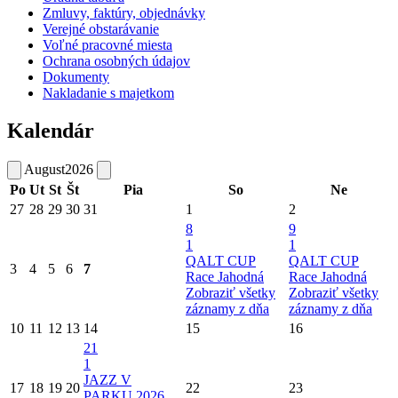
Zmluvy, faktúry, objednávky
Verejné obstarávanie
Voľné pracovné miesta
Ochrana osobných údajov
Dokumenty
Nakladanie s majetkom
Kalendár
August
2026
Po
Ut
St
Št
Pia
So
Ne
27
28
29
30
31
1
2
8
9
1
1
QALT CUP
QALT CUP
3
4
5
6
7
Race Jahodná
Race Jahodná
Zobraziť všetky
Zobraziť všetky
záznamy z dňa
záznamy z dňa
10
11
12
13
14
15
16
21
1
JAZZ V
17
18
19
20
22
23
PARKU 2026