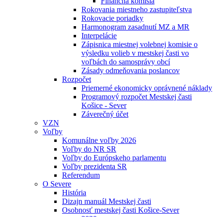
Finančná komisia
Rokovania miestneho zastupiteľstva
Rokovacie poriadky
Harmonogram zasadnutí MZ a MR
Interpelácie
Zápisnica miestnej volebnej komisie o
výsledku volieb v mestskej časti vo
voľbách do samosprávy obcí
Zásady odmeňovania poslancov
Rozpočet
Priemerné ekonomicky oprávnené náklady
Programový rozpočet Mestskej časti
Košice - Sever
Záverečný účet
VZN
Voľby
Komunálne voľby 2026
Voľby do NR SR
Voľby do Európskeho parlamentu
Voľby prezidenta SR
Referendum
O Severe
História
Dizajn manuál Mestskej časti
Osobnosť mestskej časti Košice-Sever