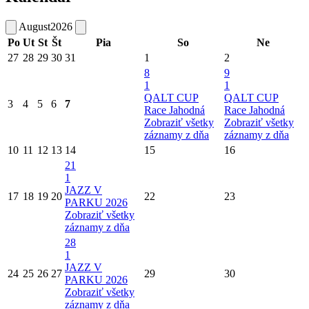
August
2026
Po
Ut
St
Št
Pia
So
Ne
27
28
29
30
31
1
2
8
9
1
1
QALT CUP
QALT CUP
3
4
5
6
7
Race Jahodná
Race Jahodná
Zobraziť všetky
Zobraziť všetky
záznamy z dňa
záznamy z dňa
10
11
12
13
14
15
16
21
1
JAZZ V
17
18
19
20
22
23
PARKU 2026
Zobraziť všetky
záznamy z dňa
28
1
JAZZ V
24
25
26
27
29
30
PARKU 2026
Zobraziť všetky
záznamy z dňa