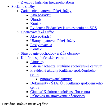
Zvozový kalendár triedeného zberu
Sociálne služby
Zariadenie opatrovateľskej služby
Ako požiadať
Úhrady
Kontakt
Evidencia žiadateľov k umiestneniu do ZOS
Opatrovateľská služba
Ako požiadať
Úkony opatrovateľskej služby
Poskytovatelia
Kontakt
Stravovanie dôchodcov a ZŤP občanov
Kultúrno spoločenské centrum
Aktuality
Kde sa nachádza Kultúrno spoločenské centrum
Pravidelné aktivity Kultúrno spoločenského
centra
Pripravované aktivity
Dokumenty - ŠTATÚT Kultúrno spoločenského
centra
Činnosť Kultúrno spoločenského centra
Príspevok na stravovanie dôchodcov
Oficiálna stránka mestskej časti