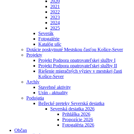
2020
2021
2022
2023
2024
2025
Severák
Fotogalérie
Katalóg ulíc
Dotácie poskytnuté Mestskou časťou Košice-Sever
Projekty
Projekt Podpora opatrovateľskej služby I
Projekt Podpora opatrovateľskej služby II
Riešenie migračných výziev v mestskej časti
Košice-Sever
Archív
Stavebné aktivity
Urán - aktuality
Podujatia
Bežecké preteky Severská desiatka
Severská desiatka 2026
Prihláška 2026
Propozície 2026
Fotogaléria 2026
Občan