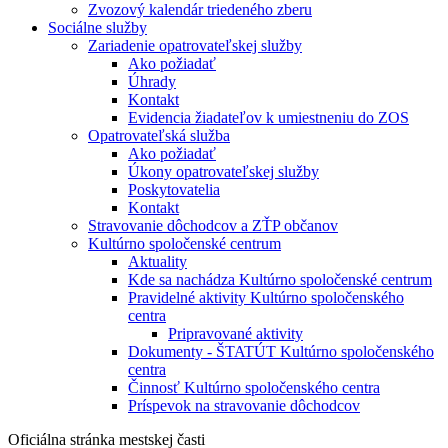
Zvozový kalendár triedeného zberu
Sociálne služby
Zariadenie opatrovateľskej služby
Ako požiadať
Úhrady
Kontakt
Evidencia žiadateľov k umiestneniu do ZOS
Opatrovateľská služba
Ako požiadať
Úkony opatrovateľskej služby
Poskytovatelia
Kontakt
Stravovanie dôchodcov a ZŤP občanov
Kultúrno spoločenské centrum
Aktuality
Kde sa nachádza Kultúrno spoločenské centrum
Pravidelné aktivity Kultúrno spoločenského
centra
Pripravované aktivity
Dokumenty - ŠTATÚT Kultúrno spoločenského
centra
Činnosť Kultúrno spoločenského centra
Príspevok na stravovanie dôchodcov
Oficiálna stránka mestskej časti