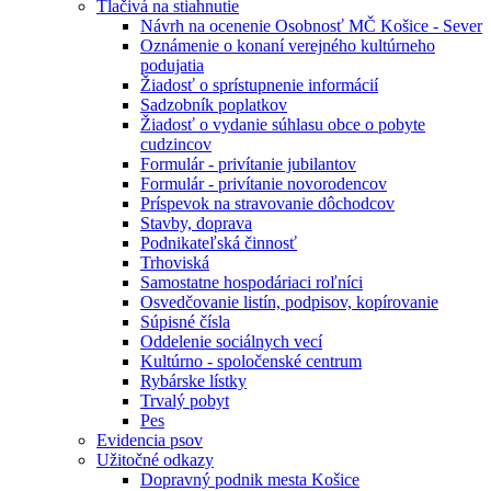
Tlačivá na stiahnutie
Návrh na ocenenie Osobnosť MČ Košice - Sever
Oznámenie o konaní verejného kultúrneho
podujatia
Žiadosť o sprístupnenie informácií
Sadzobník poplatkov
Žiadosť o vydanie súhlasu obce o pobyte
cudzincov
Formulár - privítanie jubilantov
Formulár - privítanie novorodencov
Príspevok na stravovanie dôchodcov
Stavby, doprava
Podnikateľská činnosť
Trhoviská
Samostatne hospodáriaci roľníci
Osvedčovanie listín, podpisov, kopírovanie
Súpisné čísla
Oddelenie sociálnych vecí
Kultúrno - spoločenské centrum
Rybárske lístky
Trvalý pobyt
Pes
Evidencia psov
Užitočné odkazy
Dopravný podnik mesta Košice