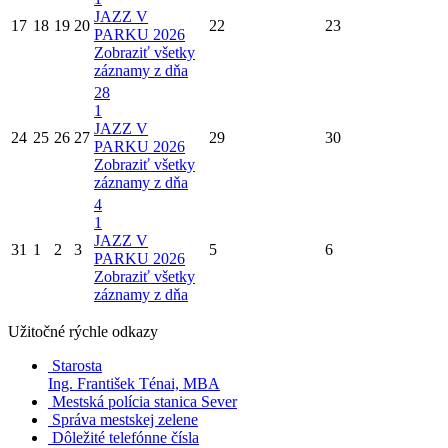
JAZZ V
17
18
19
20
22
23
PARKU 2026
Zobraziť všetky
záznamy z dňa
28
1
JAZZ V
24
25
26
27
29
30
PARKU 2026
Zobraziť všetky
záznamy z dňa
4
1
JAZZ V
31
1
2
3
5
6
PARKU 2026
Zobraziť všetky
záznamy z dňa
Užitočné rýchle odkazy
Starosta
Ing. František Ténai, MBA
Mestská polícia stanica Sever
Správa mestskej zelene
Dôležité telefónne čísla