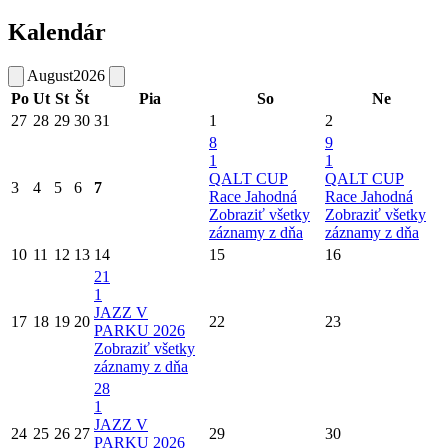
Kalendár
August
2026
Po
Ut
St
Št
Pia
So
Ne
27
28
29
30
31
1
2
8
9
1
1
QALT CUP
QALT CUP
3
4
5
6
7
Race Jahodná
Race Jahodná
Zobraziť všetky
Zobraziť všetky
záznamy z dňa
záznamy z dňa
10
11
12
13
14
15
16
21
1
JAZZ V
17
18
19
20
22
23
PARKU 2026
Zobraziť všetky
záznamy z dňa
28
1
JAZZ V
24
25
26
27
29
30
PARKU 2026