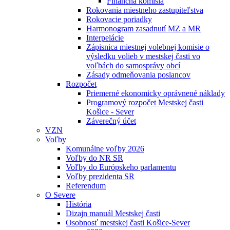
Finančná komisia
Rokovania miestneho zastupiteľstva
Rokovacie poriadky
Harmonogram zasadnutí MZ a MR
Interpelácie
Zápisnica miestnej volebnej komisie o
výsledku volieb v mestskej časti vo
voľbách do samosprávy obcí
Zásady odmeňovania poslancov
Rozpočet
Priemerné ekonomicky oprávnené náklady
Programový rozpočet Mestskej časti
Košice - Sever
Záverečný účet
VZN
Voľby
Komunálne voľby 2026
Voľby do NR SR
Voľby do Európskeho parlamentu
Voľby prezidenta SR
Referendum
O Severe
História
Dizajn manuál Mestskej časti
Osobnosť mestskej časti Košice-Sever