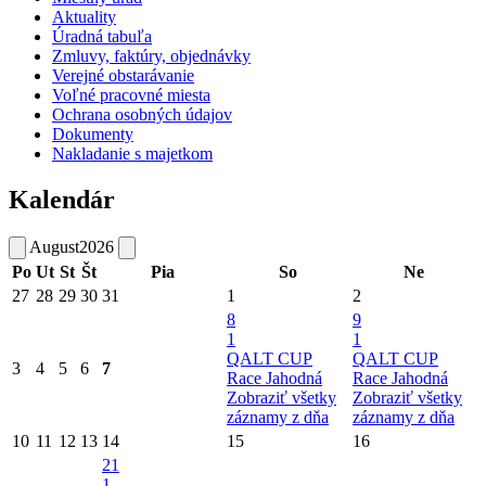
Aktuality
Úradná tabuľa
Zmluvy, faktúry, objednávky
Verejné obstarávanie
Voľné pracovné miesta
Ochrana osobných údajov
Dokumenty
Nakladanie s majetkom
Kalendár
August
2026
Po
Ut
St
Št
Pia
So
Ne
27
28
29
30
31
1
2
8
9
1
1
QALT CUP
QALT CUP
3
4
5
6
7
Race Jahodná
Race Jahodná
Zobraziť všetky
Zobraziť všetky
záznamy z dňa
záznamy z dňa
10
11
12
13
14
15
16
21
1