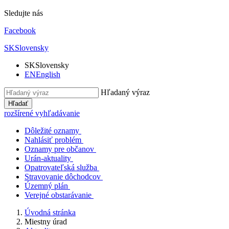
Sledujte nás
Facebook
SK
Slovensky
SK
Slovensky
EN
English
Hľadaný výraz
Hľadať
rozšírené vyhľadávanie
Dôležité oznamy
Nahlásiť problém
Oznamy pre občanov
Urán-aktuality
Opatrovateľská služba
Stravovanie dôchodcov
Územný plán
Verejné obstarávanie
Úvodná stránka
Miestny úrad