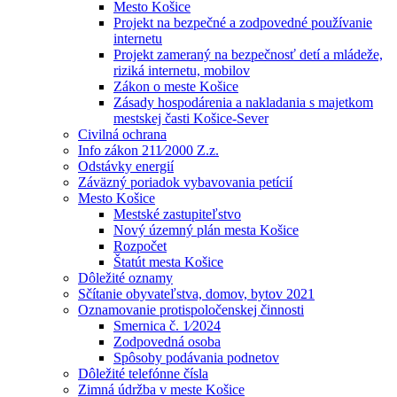
Mesto Košice
Projekt na bezpečné a zodpovedné používanie
internetu
Projekt zameraný na bezpečnosť detí a mládeže,
riziká internetu, mobilov
Zákon o meste Košice
Zásady hospodárenia a nakladania s majetkom
mestskej časti Košice-Sever
Civilná ochrana
Info zákon 211⁄2000 Z.z.
Odstávky energií
Záväzný poriadok vybavovania petícií
Mesto Košice
Mestské zastupiteľstvo
Nový územný plán mesta Košice
Rozpočet
Štatút mesta Košice
Dôležité oznamy
Sčítanie obyvateľstva, domov, bytov 2021
Oznamovanie protispoločenskej činnosti
Smernica č. 1⁄2024
Zodpovedná osoba
Spôsoby podávania podnetov
Dôležité telefónne čísla
Zimná údržba v meste Košice