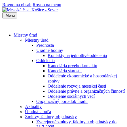
Rovno na obsah
Rovno na menu
Menu
Miestny úrad
Miestny úrad
Prednosta
Úradné hodiny
Kontakty na jednotlivé oddelenia
Oddelenia
Kancelária prvého kontaktu
Kancelária starostu
Oddelenie ekonomické a hospodárskej
správy
Oddelenie rozvoja mestskej časti
Oddelenie právne a organizačných činností
Oddelenie sociálnych vecí
Organizačný poriadok úradu
Aktuality
Úradná tabuľa
Zmluvy, faktúry, objednávky
Zverejnené zmluvy, faktúry a objednávky do
31.7.2025