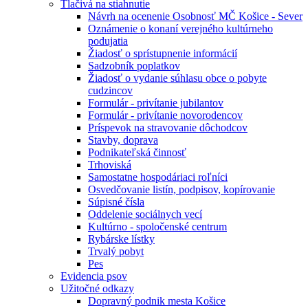
Tlačivá na stiahnutie
Návrh na ocenenie Osobnosť MČ Košice - Sever
Oznámenie o konaní verejného kultúrneho
podujatia
Žiadosť o sprístupnenie informácií
Sadzobník poplatkov
Žiadosť o vydanie súhlasu obce o pobyte
cudzincov
Formulár - privítanie jubilantov
Formulár - privítanie novorodencov
Príspevok na stravovanie dôchodcov
Stavby, doprava
Podnikateľská činnosť
Trhoviská
Samostatne hospodáriaci roľníci
Osvedčovanie listín, podpisov, kopírovanie
Súpisné čísla
Oddelenie sociálnych vecí
Kultúrno - spoločenské centrum
Rybárske lístky
Trvalý pobyt
Pes
Evidencia psov
Užitočné odkazy
Dopravný podnik mesta Košice