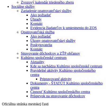
Zvozový kalendár triedeného zberu
Sociálne služby
Zariadenie opatrovateľskej služby
Ako požiadať
Úhrady
Kontakt
Evidencia žiadateľov k umiestneniu do ZOS
Opatrovateľská služba
Ako požiadať
Úkony opatrovateľskej služby
Poskytovatelia
Kontakt
Stravovanie dôchodcov a ZŤP občanov
Kultúrno spoločenské centrum
Aktuality
Kde sa nachádza Kultúrno spoločenské centrum
Pravidelné aktivity Kultúrno spoločenského
centra
Pripravované aktivity
Dokumenty - ŠTATÚT Kultúrno spoločenského
centra
Činnosť Kultúrno spoločenského centra
Príspevok na stravovanie dôchodcov
Oficiálna stránka mestskej časti