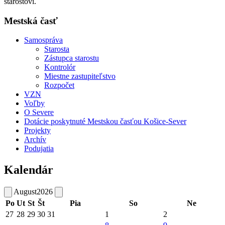
starostovi.
Mestská časť
Samospráva
Starosta
Zástupca starostu
Kontrolór
Miestne zastupiteľstvo
Rozpočet
VZN
Voľby
O Severe
Dotácie poskytnuté Mestskou časťou Košice-Sever
Projekty
Archív
Podujatia
Kalendár
August
2026
Po
Ut
St
Št
Pia
So
Ne
27
28
29
30
31
1
2