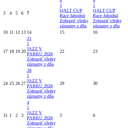
8
9
1
1
QALT CUP
QALT CUP
3
4
5
6
7
Race Jahodná
Race Jahodná
Zobraziť všetky
Zobraziť všetky
záznamy z dňa
záznamy z dňa
10
11
12
13
14
15
16
21
1
JAZZ V
17
18
19
20
22
23
PARKU 2026
Zobraziť všetky
záznamy z dňa
28
1
JAZZ V
24
25
26
27
29
30
PARKU 2026
Zobraziť všetky
záznamy z dňa
4
1
JAZZ V
31
1
2
3
5
6
PARKU 2026
Zobraziť všetky