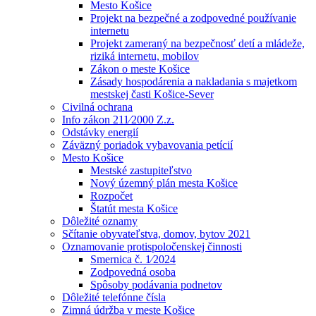
Mesto Košice
Projekt na bezpečné a zodpovedné používanie
internetu
Projekt zameraný na bezpečnosť detí a mládeže,
riziká internetu, mobilov
Zákon o meste Košice
Zásady hospodárenia a nakladania s majetkom
mestskej časti Košice-Sever
Civilná ochrana
Info zákon 211⁄2000 Z.z.
Odstávky energií
Záväzný poriadok vybavovania petícií
Mesto Košice
Mestské zastupiteľstvo
Nový územný plán mesta Košice
Rozpočet
Štatút mesta Košice
Dôležité oznamy
Sčítanie obyvateľstva, domov, bytov 2021
Oznamovanie protispoločenskej činnosti
Smernica č. 1⁄2024
Zodpovedná osoba
Spôsoby podávania podnetov
Dôležité telefónne čísla
Zimná údržba v meste Košice