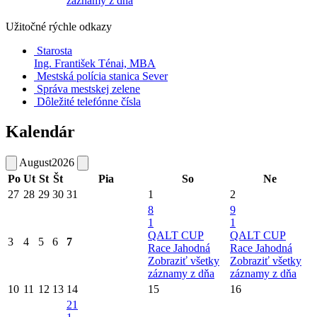
záznamy z dňa
Užitočné rýchle odkazy
Starosta
Ing. František Ténai, MBA
Mestská polícia stanica Sever
Správa mestskej zelene
Dôležité telefónne čísla
Kalendár
August
2026
Po
Ut
St
Št
Pia
So
Ne
27
28
29
30
31
1
2
8
9
1
1
QALT CUP
QALT CUP
3
4
5
6
7
Race Jahodná
Race Jahodná
Zobraziť všetky
Zobraziť všetky
záznamy z dňa
záznamy z dňa
10
11
12
13
14
15
16
21