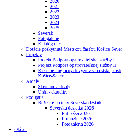
2020
2021
2022
2023
2024
2025
Severák
Fotogalérie
Katalóg ulíc
Dotácie poskytnuté Mestskou časťou Košice-Sever
Projekty
Projekt Podpora opatrovateľskej služby I
Projekt Podpora opatrovateľskej služby II
Riešenie migračných výziev v mestskej časti
Košice-Sever
Archív
Stavebné aktivity
Urán - aktuality
Podujatia
Bežecké preteky Severská desiatka
Severská desiatka 2026
Prihláška 2026
Propozície 2026
Fotogaléria 2026
Občan