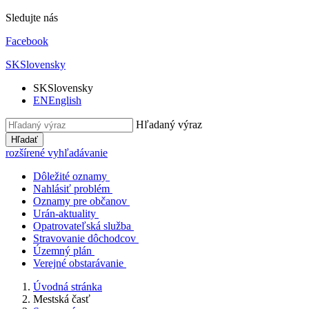
Sledujte nás
Facebook
SK
Slovensky
SK
Slovensky
EN
English
Hľadaný výraz
Hľadať
rozšírené vyhľadávanie
Dôležité oznamy
Nahlásiť problém
Oznamy pre občanov
Urán-aktuality
Opatrovateľská služba
Stravovanie dôchodcov
Územný plán
Verejné obstarávanie
Úvodná stránka
Mestská časť