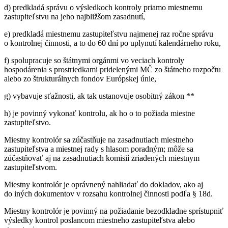
d) predkladá správu o výsledkoch kontroly priamo miestnemu
zastupiteľstvu na jeho najbližšom zasadnutí,
e) predkladá miestnemu zastupiteľstvu najmenej raz ročne správu
o kontrolnej činnosti, a to do 60 dní po uplynutí kalendárneho roku,
f) spolupracuje so štátnymi orgánmi vo veciach kontroly
hospodárenia s prostriedkami pridelenými MČ zo štátneho rozpočtu
alebo zo štrukturálnych fondov Európskej únie,
g) vybavuje sťažnosti, ak tak ustanovuje osobitný zákon **
h) je povinný vykonať kontrolu, ak ho o to požiada miestne
zastupiteľstvo.
Miestny kontrolór sa zúčastňuje na zasadnutiach miestneho
zastupiteľstva a miestnej rady s hlasom poradným; môže sa
zúčastňovať aj na zasadnutiach komisií zriadených miestnym
zastupiteľstvom.
Miestny kontrolór je oprávnený nahliadať do dokladov, ako aj
do iných dokumentov v rozsahu kontrolnej činnosti podľa § 18d.
Miestny kontrolór je povinný na požiadanie bezodkladne sprístupniť
výsledky kontrol poslancom miestneho zastupiteľstva alebo