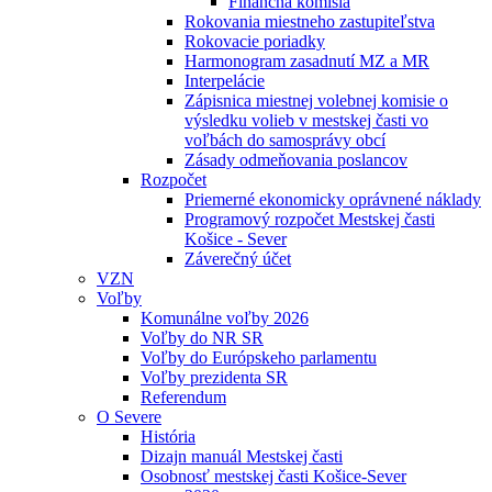
Finančná komisia
Rokovania miestneho zastupiteľstva
Rokovacie poriadky
Harmonogram zasadnutí MZ a MR
Interpelácie
Zápisnica miestnej volebnej komisie o
výsledku volieb v mestskej časti vo
voľbách do samosprávy obcí
Zásady odmeňovania poslancov
Rozpočet
Priemerné ekonomicky oprávnené náklady
Programový rozpočet Mestskej časti
Košice - Sever
Záverečný účet
VZN
Voľby
Komunálne voľby 2026
Voľby do NR SR
Voľby do Európskeho parlamentu
Voľby prezidenta SR
Referendum
O Severe
História
Dizajn manuál Mestskej časti
Osobnosť mestskej časti Košice-Sever