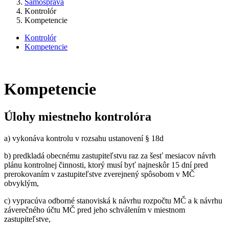
Samospráva
Kontrolór
Kompetencie
Kontrolór
Kompetencie
Kompetencie
Úlohy miestneho kontrolóra
a) vykonáva kontrolu v rozsahu ustanovení § 18d
b) predkladá obecnému zastupiteľstvu raz za šesť mesiacov návrh
plánu kontrolnej činnosti, ktorý musí byť najneskôr 15 dní pred
prerokovaním v zastupiteľstve zverejnený spôsobom v MČ
obvyklým,
c) vypracúva odborné stanoviská k návrhu rozpočtu MČ a k návrhu
záverečného účtu MČ pred jeho schválením v miestnom
zastupiteľstve,