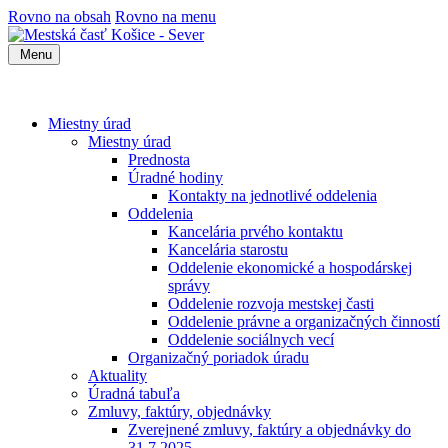
Rovno na obsah
Rovno na menu
Menu
Miestny úrad
Miestny úrad
Prednosta
Úradné hodiny
Kontakty na jednotlivé oddelenia
Oddelenia
Kancelária prvého kontaktu
Kancelária starostu
Oddelenie ekonomické a hospodárskej
správy
Oddelenie rozvoja mestskej časti
Oddelenie právne a organizačných činností
Oddelenie sociálnych vecí
Organizačný poriadok úradu
Aktuality
Úradná tabuľa
Zmluvy, faktúry, objednávky
Zverejnené zmluvy, faktúry a objednávky do
31.7.2025