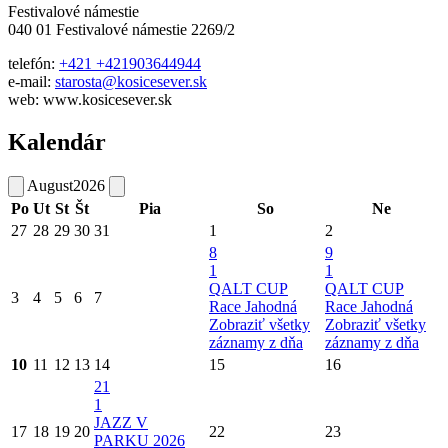
Festivalové námestie
040 01 Festivalové námestie 2269/2
telefón:
+421 +421903644944
e-mail:
starosta@kosicesever.sk
web: www.kosicesever.sk
Kalendár
August
2026
Po
Ut
St
Št
Pia
So
Ne
27
28
29
30
31
1
2
8
9
1
1
QALT CUP
QALT CUP
3
4
5
6
7
Race Jahodná
Race Jahodná
Zobraziť všetky
Zobraziť všetky
záznamy z dňa
záznamy z dňa
10
11
12
13
14
15
16
21
1
JAZZ V
17
18
19
20
22
23
PARKU 2026