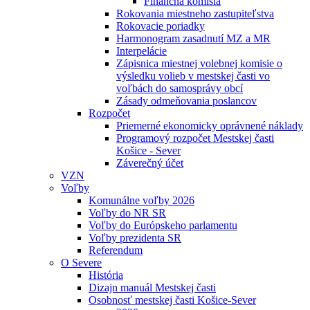
Finančná komisia
Rokovania miestneho zastupiteľstva
Rokovacie poriadky
Harmonogram zasadnutí MZ a MR
Interpelácie
Zápisnica miestnej volebnej komisie o
výsledku volieb v mestskej časti vo
voľbách do samosprávy obcí
Zásady odmeňovania poslancov
Rozpočet
Priemerné ekonomicky oprávnené náklady
Programový rozpočet Mestskej časti
Košice - Sever
Záverečný účet
VZN
Voľby
Komunálne voľby 2026
Voľby do NR SR
Voľby do Európskeho parlamentu
Voľby prezidenta SR
Referendum
O Severe
História
Dizajn manuál Mestskej časti
Osobnosť mestskej časti Košice-Sever