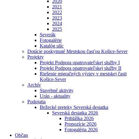
2020
2021
2022
2023
2024
2025
Severák
Fotogalérie
Katalóg ulíc
Dotácie poskytnuté Mestskou časťou Košice-Sever
Projekty
Projekt Podpora opatrovateľskej služby I
Projekt Podpora opatrovateľskej služby II
Riešenie migračných výziev v mestskej časti
Košice-Sever
Archív
Stavebné aktivity
Urán - aktuality
Podujatia
Bežecké preteky Severská desiatka
Severská desiatka 2026
Prihláška 2026
Propozície 2026
Fotogaléria 2026
Občan