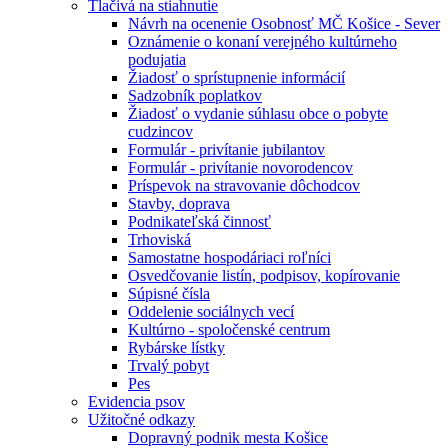
Tlačivá na stiahnutie
Návrh na ocenenie Osobnosť MČ Košice - Sever
Oznámenie o konaní verejného kultúrneho
podujatia
Žiadosť o sprístupnenie informácií
Sadzobník poplatkov
Žiadosť o vydanie súhlasu obce o pobyte
cudzincov
Formulár - privítanie jubilantov
Formulár - privítanie novorodencov
Príspevok na stravovanie dôchodcov
Stavby, doprava
Podnikateľská činnosť
Trhoviská
Samostatne hospodáriaci roľníci
Osvedčovanie listín, podpisov, kopírovanie
Súpisné čísla
Oddelenie sociálnych vecí
Kultúrno - spoločenské centrum
Rybárske lístky
Trvalý pobyt
Pes
Evidencia psov
Užitočné odkazy
Dopravný podnik mesta Košice