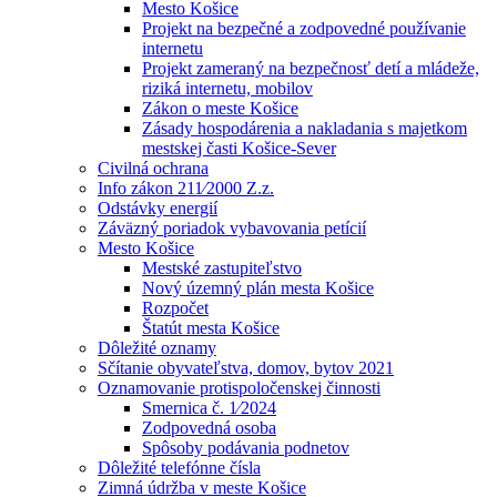
Mesto Košice
Projekt na bezpečné a zodpovedné používanie
internetu
Projekt zameraný na bezpečnosť detí a mládeže,
riziká internetu, mobilov
Zákon o meste Košice
Zásady hospodárenia a nakladania s majetkom
mestskej časti Košice-Sever
Civilná ochrana
Info zákon 211⁄2000 Z.z.
Odstávky energií
Záväzný poriadok vybavovania petícií
Mesto Košice
Mestské zastupiteľstvo
Nový územný plán mesta Košice
Rozpočet
Štatút mesta Košice
Dôležité oznamy
Sčítanie obyvateľstva, domov, bytov 2021
Oznamovanie protispoločenskej činnosti
Smernica č. 1⁄2024
Zodpovedná osoba
Spôsoby podávania podnetov
Dôležité telefónne čísla
Zimná údržba v meste Košice