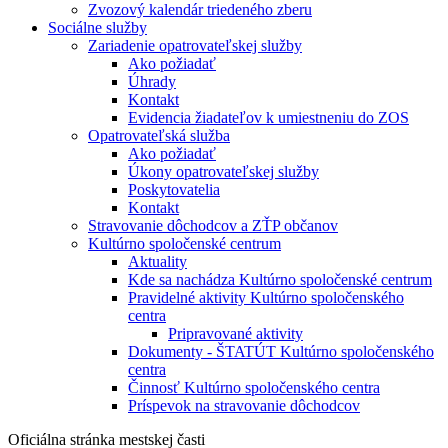
Zvozový kalendár triedeného zberu
Sociálne služby
Zariadenie opatrovateľskej služby
Ako požiadať
Úhrady
Kontakt
Evidencia žiadateľov k umiestneniu do ZOS
Opatrovateľská služba
Ako požiadať
Úkony opatrovateľskej služby
Poskytovatelia
Kontakt
Stravovanie dôchodcov a ZŤP občanov
Kultúrno spoločenské centrum
Aktuality
Kde sa nachádza Kultúrno spoločenské centrum
Pravidelné aktivity Kultúrno spoločenského
centra
Pripravované aktivity
Dokumenty - ŠTATÚT Kultúrno spoločenského
centra
Činnosť Kultúrno spoločenského centra
Príspevok na stravovanie dôchodcov
Oficiálna stránka mestskej časti