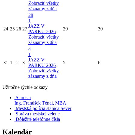
Zobraziť všetky
záznamy z dňa
28
1
JAZZ V
24
25
26
27
29
30
PARKU 2026
Zobraziť všetky
záznamy z dňa
4
1
JAZZ V
31
1
2
3
5
6
PARKU 2026
Zobraziť všetky
záznamy z dňa
Užitočné rýchle odkazy
Starosta
Ing. František Ténai, MBA
Mestská polícia stanica Sever
Správa mestskej zelene
Dôležité telefónne čísla
Kalendár