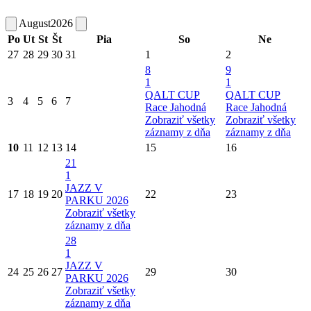
August
2026
Po
Ut
St
Št
Pia
So
Ne
27
28
29
30
31
1
2
8
9
1
1
QALT CUP
QALT CUP
3
4
5
6
7
Race Jahodná
Race Jahodná
Zobraziť všetky
Zobraziť všetky
záznamy z dňa
záznamy z dňa
10
11
12
13
14
15
16
21
1
JAZZ V
17
18
19
20
22
23
PARKU 2026
Zobraziť všetky
záznamy z dňa
28
1
JAZZ V
24
25
26
27
29
30
PARKU 2026
Zobraziť všetky
záznamy z dňa