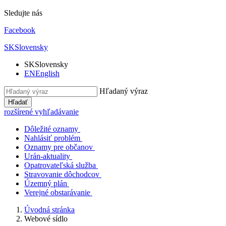
Sledujte nás
Facebook
SK
Slovensky
SK
Slovensky
EN
English
Hľadaný výraz
Hľadať
rozšírené vyhľadávanie
Dôležité oznamy
Nahlásiť problém
Oznamy pre občanov
Urán-aktuality
Opatrovateľská služba
Stravovanie dôchodcov
Územný plán
Verejné obstarávanie
Úvodná stránka
Webové sídlo