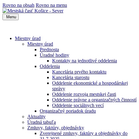
Rovno na obsah
Rovno na menu
Menu
Miestny úrad
Miestny úrad
Prednosta
Úradné hodiny
Kontakty na jednotlivé oddelenia
Oddelenia
Kancelária prvého kontaktu
Kancelária starostu
Oddelenie ekonomické a hospodárskej
správy
Oddelenie rozvoja mestskej časti
Oddelenie právne a organizačných činností
Oddelenie sociálnych vecí
Organizačný poriadok úradu
Aktuality
Úradná tabuľa
Zmluvy, faktúry, objednávky
Zverejnené zmluvy, faktúry a objednávky do
31.7.2025