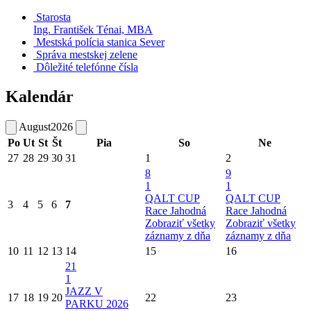
Starosta
Ing. František Ténai, MBA
Mestská polícia stanica Sever
Správa mestskej zelene
Dôležité telefónne čísla
Kalendár
August
2026
Po
Ut
St
Št
Pia
So
Ne
27
28
29
30
31
1
2
8
9
1
1
QALT CUP
QALT CUP
3
4
5
6
7
Race Jahodná
Race Jahodná
Zobraziť všetky
Zobraziť všetky
záznamy z dňa
záznamy z dňa
10
11
12
13
14
15
16
21
1
JAZZ V
17
18
19
20
22
23
PARKU 2026