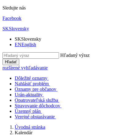
Sledujte nás
Facebook
SK
Slovensky
SK
Slovensky
EN
English
Hľadaný výraz
Hľadať
rozšírené vyhľadávanie
Dôležité oznamy
Nahlásiť problém
Oznamy pre občanov
Urán-aktuality
Opatrovateľská služba
Stravovanie dôchodcov
Územný plán
Verejné obstarávanie
Úvodná stránka
Kalendár