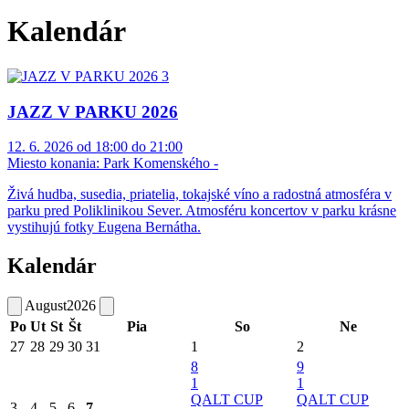
Kalendár
JAZZ V PARKU 2026
12. 6. 2026 od 18:00 do 21:00
Miesto konania:
Park Komenského -
Živá hudba, susedia, priatelia, tokajské víno a radostná atmosféra v
parku pred Poliklinikou Sever. Atmosféru koncertov v parku krásne
vystihujú fotky Eugena Bernátha.
Kalendár
August
2026
Po
Ut
St
Št
Pia
So
Ne
27
28
29
30
31
1
2
8
9
1
1
QALT CUP
QALT CUP
3
4
5
6
7