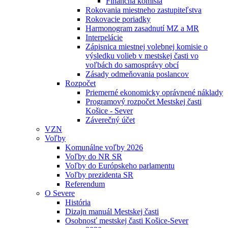
Finančná komisia
Rokovania miestneho zastupiteľstva
Rokovacie poriadky
Harmonogram zasadnutí MZ a MR
Interpelácie
Zápisnica miestnej volebnej komisie o
výsledku volieb v mestskej časti vo
voľbách do samosprávy obcí
Zásady odmeňovania poslancov
Rozpočet
Priemerné ekonomicky oprávnené náklady
Programový rozpočet Mestskej časti
Košice - Sever
Záverečný účet
VZN
Voľby
Komunálne voľby 2026
Voľby do NR SR
Voľby do Európskeho parlamentu
Voľby prezidenta SR
Referendum
O Severe
História
Dizajn manuál Mestskej časti
Osobnosť mestskej časti Košice-Sever