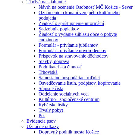
Tlačivá na stiahnutie
Návrh na ocenenie Osobnosť MČ Košice - Sever
Oznámenie o konaní verejného kultúrneho
podujatia
Žiadosť o sprístupnenie informácií
Sadzobník poplatkov
Žiadosť o vydanie súhlasu obce o pobyte
cudzincov
Formulár - privítanie jubilantov
Formulár - privítanie novorodencov
Príspevok na stravovanie dôchodcov
Stavby, doprava
Podnikateľská činnosť
Trhoviská
Samostatne hospodáriaci roľníci
Osvedčovanie listín, podpisov, kopírovanie
Súpisné čísla
Oddelenie sociálnych vecí
Kultúrno - spoločenské centrum
Rybárske lístky
Trvalý pobyt
Pes
Evidencia psov
Užitočné odkazy
Dopravný podnik mesta Košice