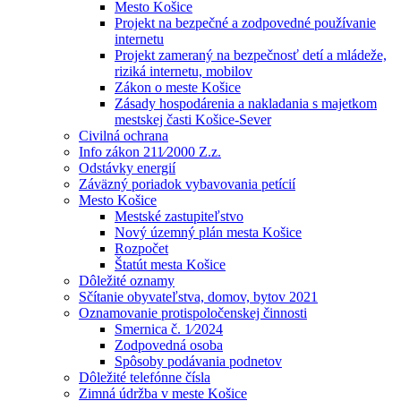
Mesto Košice
Projekt na bezpečné a zodpovedné používanie
internetu
Projekt zameraný na bezpečnosť detí a mládeže,
riziká internetu, mobilov
Zákon o meste Košice
Zásady hospodárenia a nakladania s majetkom
mestskej časti Košice-Sever
Civilná ochrana
Info zákon 211⁄2000 Z.z.
Odstávky energií
Záväzný poriadok vybavovania petícií
Mesto Košice
Mestské zastupiteľstvo
Nový územný plán mesta Košice
Rozpočet
Štatút mesta Košice
Dôležité oznamy
Sčítanie obyvateľstva, domov, bytov 2021
Oznamovanie protispoločenskej činnosti
Smernica č. 1⁄2024
Zodpovedná osoba
Spôsoby podávania podnetov
Dôležité telefónne čísla
Zimná údržba v meste Košice