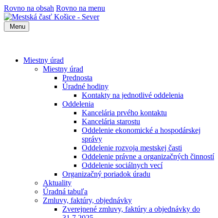
Rovno na obsah
Rovno na menu
Menu
Miestny úrad
Miestny úrad
Prednosta
Úradné hodiny
Kontakty na jednotlivé oddelenia
Oddelenia
Kancelária prvého kontaktu
Kancelária starostu
Oddelenie ekonomické a hospodárskej
správy
Oddelenie rozvoja mestskej časti
Oddelenie právne a organizačných činností
Oddelenie sociálnych vecí
Organizačný poriadok úradu
Aktuality
Úradná tabuľa
Zmluvy, faktúry, objednávky
Zverejnené zmluvy, faktúry a objednávky do
31.7.2025