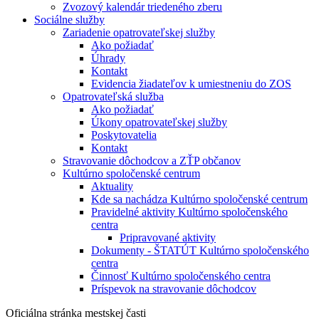
Zvozový kalendár triedeného zberu
Sociálne služby
Zariadenie opatrovateľskej služby
Ako požiadať
Úhrady
Kontakt
Evidencia žiadateľov k umiestneniu do ZOS
Opatrovateľská služba
Ako požiadať
Úkony opatrovateľskej služby
Poskytovatelia
Kontakt
Stravovanie dôchodcov a ZŤP občanov
Kultúrno spoločenské centrum
Aktuality
Kde sa nachádza Kultúrno spoločenské centrum
Pravidelné aktivity Kultúrno spoločenského
centra
Pripravované aktivity
Dokumenty - ŠTATÚT Kultúrno spoločenského
centra
Činnosť Kultúrno spoločenského centra
Príspevok na stravovanie dôchodcov
Oficiálna stránka mestskej časti