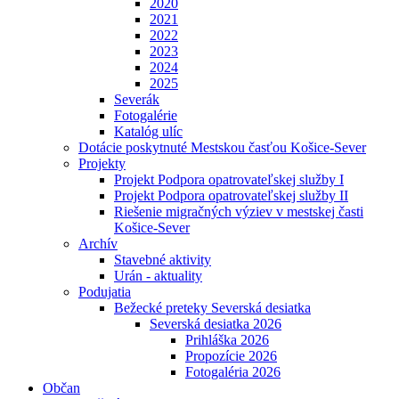
2020
2021
2022
2023
2024
2025
Severák
Fotogalérie
Katalóg ulíc
Dotácie poskytnuté Mestskou časťou Košice-Sever
Projekty
Projekt Podpora opatrovateľskej služby I
Projekt Podpora opatrovateľskej služby II
Riešenie migračných výziev v mestskej časti
Košice-Sever
Archív
Stavebné aktivity
Urán - aktuality
Podujatia
Bežecké preteky Severská desiatka
Severská desiatka 2026
Prihláška 2026
Propozície 2026
Fotogaléria 2026
Občan