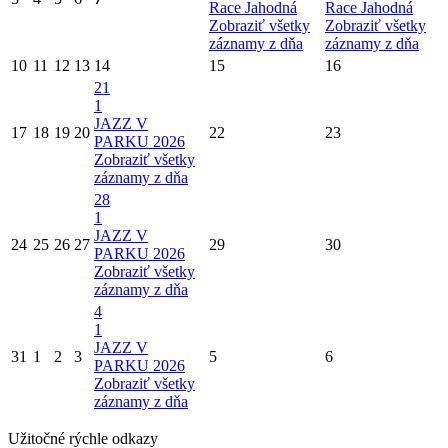
Race Jahodná
Race Jahodná
Zobraziť všetky
Zobraziť všetky
záznamy z dňa
záznamy z dňa
10
11
12
13
14
15
16
21
1
JAZZ V
17
18
19
20
22
23
PARKU 2026
Zobraziť všetky
záznamy z dňa
28
1
JAZZ V
24
25
26
27
29
30
PARKU 2026
Zobraziť všetky
záznamy z dňa
4
1
JAZZ V
31
1
2
3
5
6
PARKU 2026
Zobraziť všetky
záznamy z dňa
Užitočné rýchle odkazy