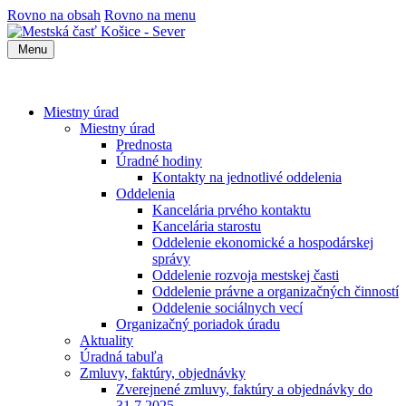
Rovno na obsah
Rovno na menu
Menu
Miestny úrad
Miestny úrad
Prednosta
Úradné hodiny
Kontakty na jednotlivé oddelenia
Oddelenia
Kancelária prvého kontaktu
Kancelária starostu
Oddelenie ekonomické a hospodárskej
správy
Oddelenie rozvoja mestskej časti
Oddelenie právne a organizačných činností
Oddelenie sociálnych vecí
Organizačný poriadok úradu
Aktuality
Úradná tabuľa
Zmluvy, faktúry, objednávky
Zverejnené zmluvy, faktúry a objednávky do
31.7.2025