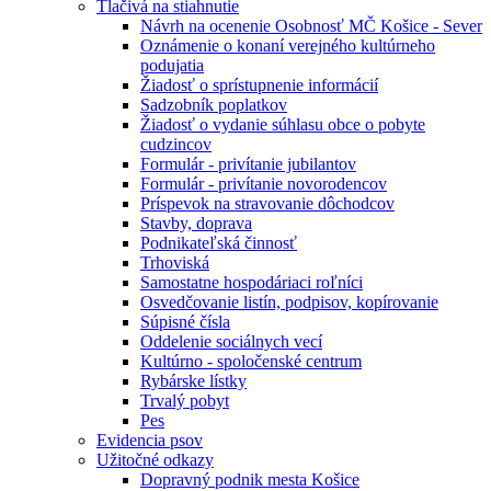
Tlačivá na stiahnutie
Návrh na ocenenie Osobnosť MČ Košice - Sever
Oznámenie o konaní verejného kultúrneho
podujatia
Žiadosť o sprístupnenie informácií
Sadzobník poplatkov
Žiadosť o vydanie súhlasu obce o pobyte
cudzincov
Formulár - privítanie jubilantov
Formulár - privítanie novorodencov
Príspevok na stravovanie dôchodcov
Stavby, doprava
Podnikateľská činnosť
Trhoviská
Samostatne hospodáriaci roľníci
Osvedčovanie listín, podpisov, kopírovanie
Súpisné čísla
Oddelenie sociálnych vecí
Kultúrno - spoločenské centrum
Rybárske lístky
Trvalý pobyt
Pes
Evidencia psov
Užitočné odkazy
Dopravný podnik mesta Košice