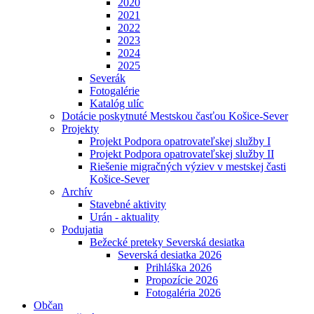
2020
2021
2022
2023
2024
2025
Severák
Fotogalérie
Katalóg ulíc
Dotácie poskytnuté Mestskou časťou Košice-Sever
Projekty
Projekt Podpora opatrovateľskej služby I
Projekt Podpora opatrovateľskej služby II
Riešenie migračných výziev v mestskej časti
Košice-Sever
Archív
Stavebné aktivity
Urán - aktuality
Podujatia
Bežecké preteky Severská desiatka
Severská desiatka 2026
Prihláška 2026
Propozície 2026
Fotogaléria 2026
Občan