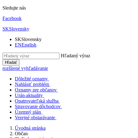
Sledujte nás
Facebook
SK
Slovensky
SK
Slovensky
EN
English
Hľadaný výraz
Hľadať
rozšírené vyhľadávanie
Dôležité oznamy
Nahlásiť problém
Oznamy pre občanov
Urán-aktuality
Opatrovateľská služba
Stravovanie dôchodcov
Územný plán
Verejné obstarávanie
Úvodná stránka
Občan