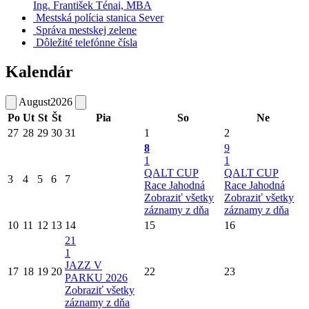
Ing. František Ténai, MBA
Mestská polícia stanica Sever
Správa mestskej zelene
Dôležité telefónne čísla
Kalendár
August
2026
Po
Ut
St
Št
Pia
So
Ne
27
28
29
30
31
1
2
8
9
1
1
QALT CUP
QALT CUP
3
4
5
6
7
Race Jahodná
Race Jahodná
Zobraziť všetky
Zobraziť všetky
záznamy z dňa
záznamy z dňa
10
11
12
13
14
15
16
21
1
JAZZ V
17
18
19
20
22
23
PARKU 2026
Zobraziť všetky
záznamy z dňa