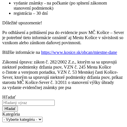
vydanie známky - na počkanie (po splnení zákonom
stanovení podmienok)
registrácia – 30 dní
Dôležité upozornenie!
Po odhlásení a prihlásení psa do evidencie psov MČ Košice – Sever
je potrebné tieto informácie oznámiť aj Mestu Košice v súvislosti so
vznikom alebo zánikom daňovej povinnosti.
Bližšie informácie na
https://www.kosice.sk/obcan/miestne-dane
Zákonná úprava: zákon č. 282/2002 Z.z., ktorým sa sa upravujú
niektoré podmienky držania psov, VZN č. 245 Mesta Košice
o čistote a verejnom poriadku, VZN č. 53 Mestskej časti Košice-
Sever, ktorým sa upravujú niektoré podmienky držania psov, príkaz
starostu MČ Košice-Sever č. 3/2011 o stanovení výšky úhrady
za vydanie evidenčnej známky pre psa
Hľadať
Hľadať
Kategória