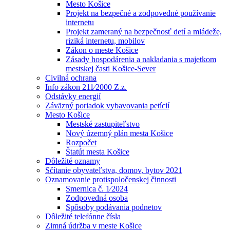
Mesto Košice
Projekt na bezpečné a zodpovedné používanie
internetu
Projekt zameraný na bezpečnosť detí a mládeže,
riziká internetu, mobilov
Zákon o meste Košice
Zásady hospodárenia a nakladania s majetkom
mestskej časti Košice-Sever
Civilná ochrana
Info zákon 211⁄2000 Z.z.
Odstávky energií
Záväzný poriadok vybavovania petícií
Mesto Košice
Mestské zastupiteľstvo
Nový územný plán mesta Košice
Rozpočet
Štatút mesta Košice
Dôležité oznamy
Sčítanie obyvateľstva, domov, bytov 2021
Oznamovanie protispoločenskej činnosti
Smernica č. 1⁄2024
Zodpovedná osoba
Spôsoby podávania podnetov
Dôležité telefónne čísla
Zimná údržba v meste Košice