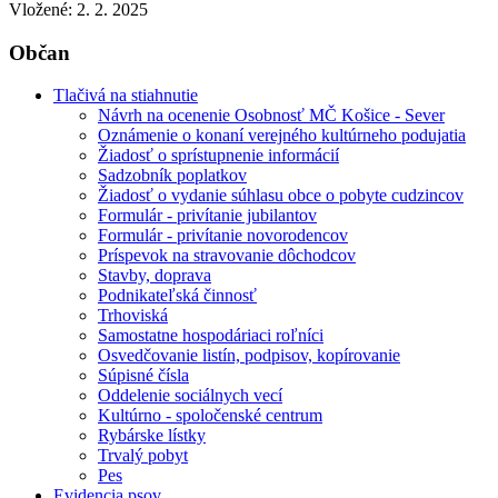
Vložené:
2. 2. 2025
Občan
Tlačivá na stiahnutie
Návrh na ocenenie Osobnosť MČ Košice - Sever
Oznámenie o konaní verejného kultúrneho podujatia
Žiadosť o sprístupnenie informácií
Sadzobník poplatkov
Žiadosť o vydanie súhlasu obce o pobyte cudzincov
Formulár - privítanie jubilantov
Formulár - privítanie novorodencov
Príspevok na stravovanie dôchodcov
Stavby, doprava
Podnikateľská činnosť
Trhoviská
Samostatne hospodáriaci roľníci
Osvedčovanie listín, podpisov, kopírovanie
Súpisné čísla
Oddelenie sociálnych vecí
Kultúrno - spoločenské centrum
Rybárske lístky
Trvalý pobyt
Pes
Evidencia psov