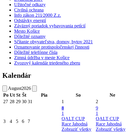
Užitočné odkazy
Civilná ochrana
Info zákon 211⁄2000 Z.z.
Odstávky energií
Záväzný poriadok vybavovania petícií
Mesto Košice
Dôležité oznamy
Sčítanie obyvateľstva, domov, bytov 2021
Oznamovanie protispoločenskej činnosti
Dôležité telefónne čísla
Zimná údržba v meste Košice
Zvozový kalendár triedeného zberu
Kalendár
August
2026
Po
Ut
St
Št
Pia
So
Ne
27
28
29
30
31
1
2
8
9
1
1
QALT CUP
QALT CUP
3
4
5
6
7
Race Jahodná
Race Jahodná
Zobraziť všetky
Zobraziť všetky