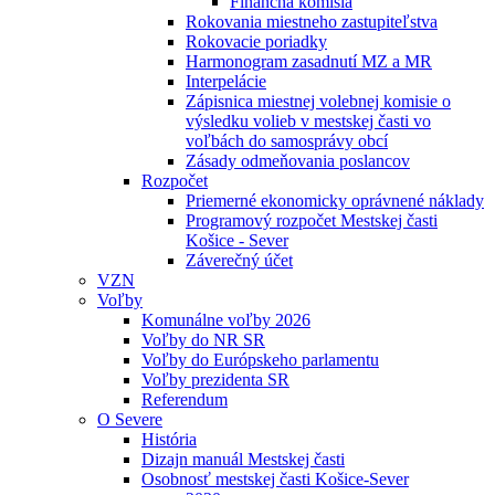
Finančná komisia
Rokovania miestneho zastupiteľstva
Rokovacie poriadky
Harmonogram zasadnutí MZ a MR
Interpelácie
Zápisnica miestnej volebnej komisie o
výsledku volieb v mestskej časti vo
voľbách do samosprávy obcí
Zásady odmeňovania poslancov
Rozpočet
Priemerné ekonomicky oprávnené náklady
Programový rozpočet Mestskej časti
Košice - Sever
Záverečný účet
VZN
Voľby
Komunálne voľby 2026
Voľby do NR SR
Voľby do Európskeho parlamentu
Voľby prezidenta SR
Referendum
O Severe
História
Dizajn manuál Mestskej časti
Osobnosť mestskej časti Košice-Sever