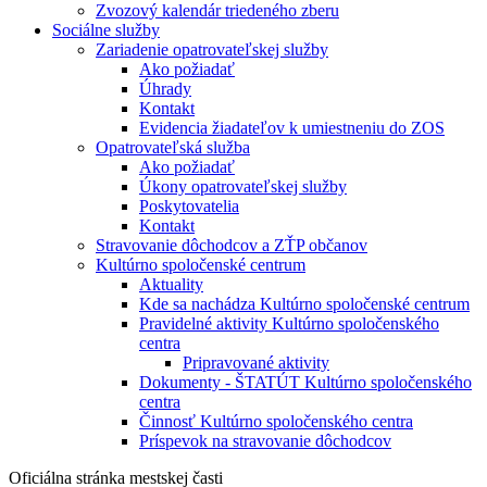
Zvozový kalendár triedeného zberu
Sociálne služby
Zariadenie opatrovateľskej služby
Ako požiadať
Úhrady
Kontakt
Evidencia žiadateľov k umiestneniu do ZOS
Opatrovateľská služba
Ako požiadať
Úkony opatrovateľskej služby
Poskytovatelia
Kontakt
Stravovanie dôchodcov a ZŤP občanov
Kultúrno spoločenské centrum
Aktuality
Kde sa nachádza Kultúrno spoločenské centrum
Pravidelné aktivity Kultúrno spoločenského
centra
Pripravované aktivity
Dokumenty - ŠTATÚT Kultúrno spoločenského
centra
Činnosť Kultúrno spoločenského centra
Príspevok na stravovanie dôchodcov
Oficiálna stránka mestskej časti