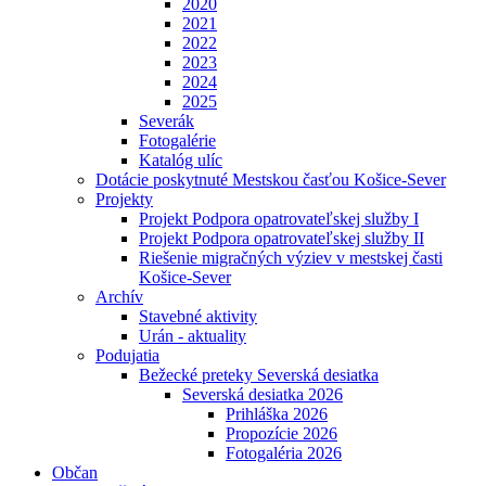
2020
2021
2022
2023
2024
2025
Severák
Fotogalérie
Katalóg ulíc
Dotácie poskytnuté Mestskou časťou Košice-Sever
Projekty
Projekt Podpora opatrovateľskej služby I
Projekt Podpora opatrovateľskej služby II
Riešenie migračných výziev v mestskej časti
Košice-Sever
Archív
Stavebné aktivity
Urán - aktuality
Podujatia
Bežecké preteky Severská desiatka
Severská desiatka 2026
Prihláška 2026
Propozície 2026
Fotogaléria 2026
Občan