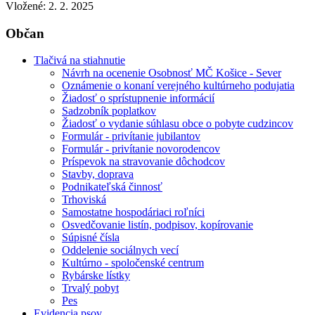
Vložené:
2. 2. 2025
Občan
Tlačivá na stiahnutie
Návrh na ocenenie Osobnosť MČ Košice - Sever
Oznámenie o konaní verejného kultúrneho podujatia
Žiadosť o sprístupnenie informácií
Sadzobník poplatkov
Žiadosť o vydanie súhlasu obce o pobyte cudzincov
Formulár - privítanie jubilantov
Formulár - privítanie novorodencov
Príspevok na stravovanie dôchodcov
Stavby, doprava
Podnikateľská činnosť
Trhoviská
Samostatne hospodáriaci roľníci
Osvedčovanie listín, podpisov, kopírovanie
Súpisné čísla
Oddelenie sociálnych vecí
Kultúrno - spoločenské centrum
Rybárske lístky
Trvalý pobyt
Pes
Evidencia psov