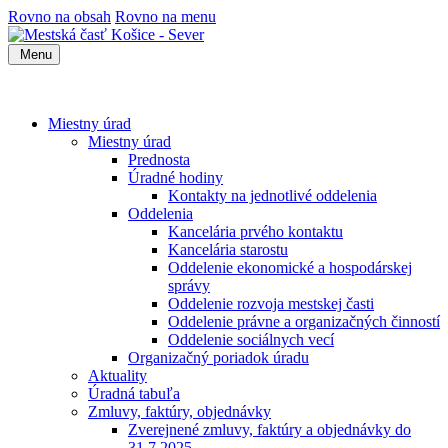
Rovno na obsah
Rovno na menu
Menu
Miestny úrad
Miestny úrad
Prednosta
Úradné hodiny
Kontakty na jednotlivé oddelenia
Oddelenia
Kancelária prvého kontaktu
Kancelária starostu
Oddelenie ekonomické a hospodárskej
správy
Oddelenie rozvoja mestskej časti
Oddelenie právne a organizačných činností
Oddelenie sociálnych vecí
Organizačný poriadok úradu
Aktuality
Úradná tabuľa
Zmluvy, faktúry, objednávky
Zverejnené zmluvy, faktúry a objednávky do
31.7.2025