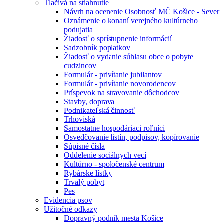
Tlačivá na stiahnutie
Návrh na ocenenie Osobnosť MČ Košice - Sever
Oznámenie o konaní verejného kultúrneho
podujatia
Žiadosť o sprístupnenie informácií
Sadzobník poplatkov
Žiadosť o vydanie súhlasu obce o pobyte
cudzincov
Formulár - privítanie jubilantov
Formulár - privítanie novorodencov
Príspevok na stravovanie dôchodcov
Stavby, doprava
Podnikateľská činnosť
Trhoviská
Samostatne hospodáriaci roľníci
Osvedčovanie listín, podpisov, kopírovanie
Súpisné čísla
Oddelenie sociálnych vecí
Kultúrno - spoločenské centrum
Rybárske lístky
Trvalý pobyt
Pes
Evidencia psov
Užitočné odkazy
Dopravný podnik mesta Košice