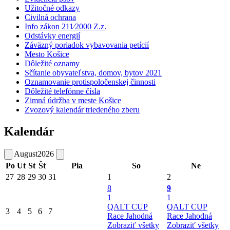
Užitočné odkazy
Civilná ochrana
Info zákon 211⁄2000 Z.z.
Odstávky energií
Záväzný poriadok vybavovania petícií
Mesto Košice
Dôležité oznamy
Sčítanie obyvateľstva, domov, bytov 2021
Oznamovanie protispoločenskej činnosti
Dôležité telefónne čísla
Zimná údržba v meste Košice
Zvozový kalendár triedeného zberu
Kalendár
August
2026
Po
Ut
St
Št
Pia
So
Ne
27
28
29
30
31
1
2
8
9
1
1
QALT CUP
QALT CUP
3
4
5
6
7
Race Jahodná
Race Jahodná
Zobraziť všetky
Zobraziť všetky