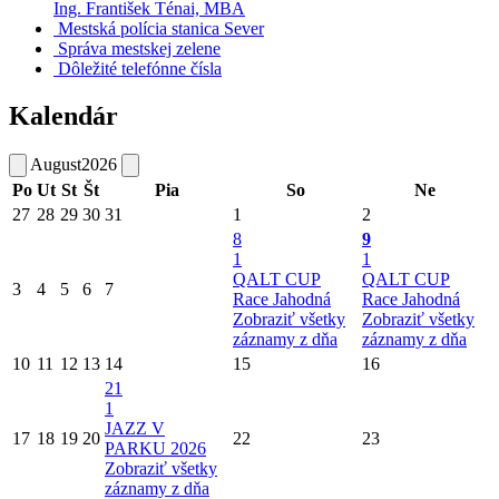
Ing. František Ténai, MBA
Mestská polícia stanica Sever
Správa mestskej zelene
Dôležité telefónne čísla
Kalendár
August
2026
Po
Ut
St
Št
Pia
So
Ne
27
28
29
30
31
1
2
8
9
1
1
QALT CUP
QALT CUP
3
4
5
6
7
Race Jahodná
Race Jahodná
Zobraziť všetky
Zobraziť všetky
záznamy z dňa
záznamy z dňa
10
11
12
13
14
15
16
21
1
JAZZ V
17
18
19
20
22
23
PARKU 2026
Zobraziť všetky
záznamy z dňa