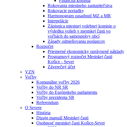
Finančná komisia
Rokovania miestneho zastupiteľstva
Rokovacie poriadky
Harmonogram zasadnutí MZ a MR
Interpelácie
Zápisnica miestnej volebnej komisie o
výsledku volieb v mestskej časti vo
voľbách do samosprávy obcí
Zásady odmeňovania poslancov
Rozpočet
Priemerné ekonomicky oprávnené náklady
Programový rozpočet Mestskej časti
Košice - Sever
Záverečný účet
VZN
Voľby
Komunálne voľby 2026
Voľby do NR SR
Voľby do Európskeho parlamentu
Voľby prezidenta SR
Referendum
O Severe
História
Dizajn manuál Mestskej časti
Osobnosť mestskej časti Košice-Sever