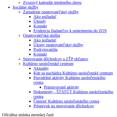
Zvozový kalendár triedeného zberu
Sociálne služby
Zariadenie opatrovateľskej služby
Ako požiadať
Úhrady
Kontakt
Evidencia žiadateľov k umiestneniu do ZOS
Opatrovateľská služba
Ako požiadať
Úkony opatrovateľskej služby
Poskytovatelia
Kontakt
Stravovanie dôchodcov a ZŤP občanov
Kultúrno spoločenské centrum
Aktuality
Kde sa nachádza Kultúrno spoločenské centrum
Pravidelné aktivity Kultúrno spoločenského
centra
Pripravované aktivity
Dokumenty - ŠTATÚT Kultúrno spoločenského
centra
Činnosť Kultúrno spoločenského centra
Príspevok na stravovanie dôchodcov
Oficiálna stránka mestskej časti