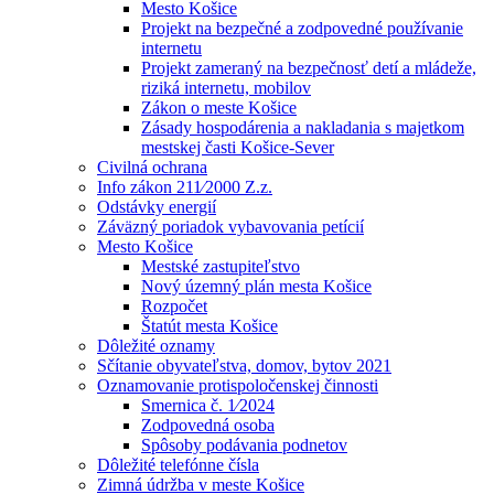
Mesto Košice
Projekt na bezpečné a zodpovedné používanie
internetu
Projekt zameraný na bezpečnosť detí a mládeže,
riziká internetu, mobilov
Zákon o meste Košice
Zásady hospodárenia a nakladania s majetkom
mestskej časti Košice-Sever
Civilná ochrana
Info zákon 211⁄2000 Z.z.
Odstávky energií
Záväzný poriadok vybavovania petícií
Mesto Košice
Mestské zastupiteľstvo
Nový územný plán mesta Košice
Rozpočet
Štatút mesta Košice
Dôležité oznamy
Sčítanie obyvateľstva, domov, bytov 2021
Oznamovanie protispoločenskej činnosti
Smernica č. 1⁄2024
Zodpovedná osoba
Spôsoby podávania podnetov
Dôležité telefónne čísla
Zimná údržba v meste Košice