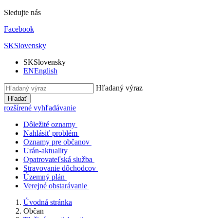
Sledujte nás
Facebook
SK
Slovensky
SK
Slovensky
EN
English
Hľadaný výraz
Hľadať
rozšírené vyhľadávanie
Dôležité oznamy
Nahlásiť problém
Oznamy pre občanov
Urán-aktuality
Opatrovateľská služba
Stravovanie dôchodcov
Územný plán
Verejné obstarávanie
Úvodná stránka
Občan