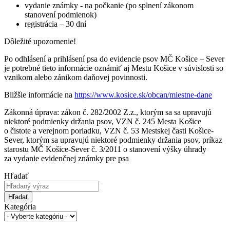
vydanie známky - na počkanie (po splnení zákonom
stanovení podmienok)
registrácia – 30 dní
Dôležité upozornenie!
Po odhlásení a prihlásení psa do evidencie psov MČ Košice – Sever
je potrebné tieto informácie oznámiť aj Mestu Košice v súvislosti so
vznikom alebo zánikom daňovej povinnosti.
Bližšie informácie na
https://www.kosice.sk/obcan/miestne-dane
Zákonná úprava: zákon č. 282/2002 Z.z., ktorým sa sa upravujú
niektoré podmienky držania psov, VZN č. 245 Mesta Košice
o čistote a verejnom poriadku, VZN č. 53 Mestskej časti Košice-
Sever, ktorým sa upravujú niektoré podmienky držania psov, príkaz
starostu MČ Košice-Sever č. 3/2011 o stanovení výšky úhrady
za vydanie evidenčnej známky pre psa
Hľadať
Hľadať
Kategória