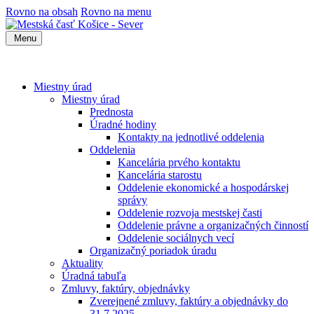
Rovno na obsah
Rovno na menu
Menu
Miestny úrad
Miestny úrad
Prednosta
Úradné hodiny
Kontakty na jednotlivé oddelenia
Oddelenia
Kancelária prvého kontaktu
Kancelária starostu
Oddelenie ekonomické a hospodárskej
správy
Oddelenie rozvoja mestskej časti
Oddelenie právne a organizačných činností
Oddelenie sociálnych vecí
Organizačný poriadok úradu
Aktuality
Úradná tabuľa
Zmluvy, faktúry, objednávky
Zverejnené zmluvy, faktúry a objednávky do
31.7.2025