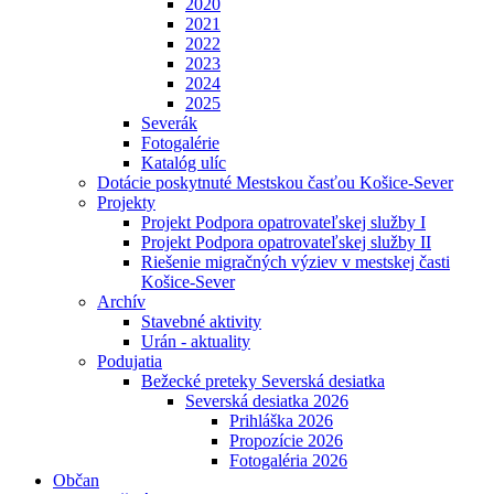
2020
2021
2022
2023
2024
2025
Severák
Fotogalérie
Katalóg ulíc
Dotácie poskytnuté Mestskou časťou Košice-Sever
Projekty
Projekt Podpora opatrovateľskej služby I
Projekt Podpora opatrovateľskej služby II
Riešenie migračných výziev v mestskej časti
Košice-Sever
Archív
Stavebné aktivity
Urán - aktuality
Podujatia
Bežecké preteky Severská desiatka
Severská desiatka 2026
Prihláška 2026
Propozície 2026
Fotogaléria 2026
Občan