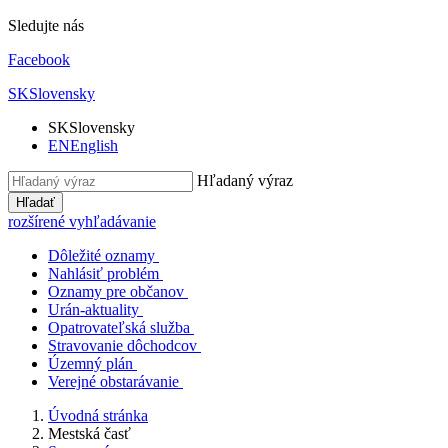
Sledujte nás
Facebook
SK
Slovensky
SK
Slovensky
EN
English
Hľadaný výraz
Hľadať
rozšírené vyhľadávanie
Dôležité oznamy
Nahlásiť problém
Oznamy pre občanov
Urán-aktuality
Opatrovateľská služba
Stravovanie dôchodcov
Územný plán
Verejné obstarávanie
Úvodná stránka
Mestská časť