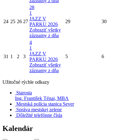
záznamy z dňa
28
1
JAZZ V
24
25
26
27
29
30
PARKU 2026
Zobraziť všetky
záznamy z dňa
4
1
JAZZ V
31
1
2
3
5
6
PARKU 2026
Zobraziť všetky
záznamy z dňa
Užitočné rýchle odkazy
Starosta
Ing. František Ténai, MBA
Mestská polícia stanica Sever
Správa mestskej zelene
Dôležité telefónne čísla
Kalendár