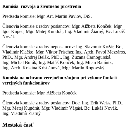
Komisia rozvoja a životného prostredia
Predseda komisie: Mgr. Art. Martin Pavlov, DiS.
Členovia komisie z radov poslancov: Mgr. Alžbeta Konček, Mgr.
Igor Kupec, Mgr. Matej Kundrát, Ing. Vladimír Žiarný, Bc. Lukáš
Novák
Členovia komisie z radov neposlancov: Ing. Slavomír Kožár, Bc.,
Vladimír Klačko, Mgr. Viktor Frischer, Ing. Arch. Pavol Meszáros,
PhD., Mgr. Andrej Belák, PhD., Ing. Zuzana Čarnogurská,
Ing. Michal Burák, Ing. Matúš Konček, Ing. Milan Baránik,
Ing. Arch. Kristína Kristiánová, Mgr. Martin Rogovský
Komisia na ochranu verejného záujmu pri výkone funkcií
verejných funkcionárov
Predseda komisie: Mgr. Alžbeta Konček
Členovia komisie z radov poslancov: Doc. Ing. Erik Weiss, PhD.,
Mgr. Matej Kundrát, Mgr. Vladimír Vágási, Bc. Lukáš Novák,
Ing. Vladimír Žiarný
Mestská časť