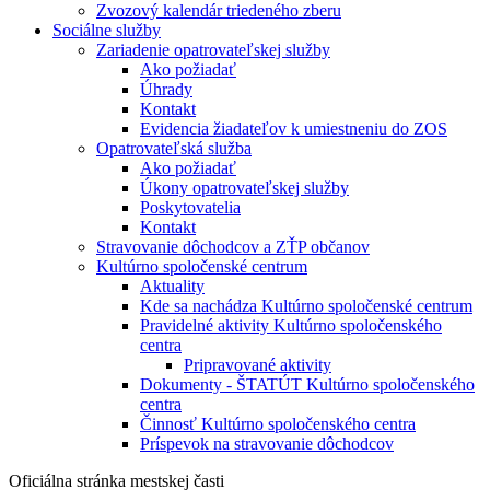
Zvozový kalendár triedeného zberu
Sociálne služby
Zariadenie opatrovateľskej služby
Ako požiadať
Úhrady
Kontakt
Evidencia žiadateľov k umiestneniu do ZOS
Opatrovateľská služba
Ako požiadať
Úkony opatrovateľskej služby
Poskytovatelia
Kontakt
Stravovanie dôchodcov a ZŤP občanov
Kultúrno spoločenské centrum
Aktuality
Kde sa nachádza Kultúrno spoločenské centrum
Pravidelné aktivity Kultúrno spoločenského
centra
Pripravované aktivity
Dokumenty - ŠTATÚT Kultúrno spoločenského
centra
Činnosť Kultúrno spoločenského centra
Príspevok na stravovanie dôchodcov
Oficiálna stránka mestskej časti