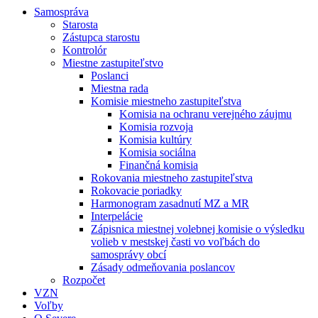
Samospráva
Starosta
Zástupca starostu
Kontrolór
Miestne zastupiteľstvo
Poslanci
Miestna rada
Komisie miestneho zastupiteľstva
Komisia na ochranu verejného záujmu
Komisia rozvoja
Komisia kultúry
Komisia sociálna
Finančná komisia
Rokovania miestneho zastupiteľstva
Rokovacie poriadky
Harmonogram zasadnutí MZ a MR
Interpelácie
Zápisnica miestnej volebnej komisie o výsledku
volieb v mestskej časti vo voľbách do
samosprávy obcí
Zásady odmeňovania poslancov
Rozpočet
VZN
Voľby