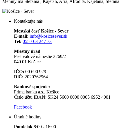
Meniny má
Štefánia
, Kajetán, Afra, Afrodita, Kajetána, Štefana
Kontaktujte nás
Mestská časť Košice - Sever
E-mail:
info@kosicesever.sk
Tel:
055 / 63 247 73
Miestny úrad
Festivalové námestie 2269/2
040 01 Košice
IČO:
00 690 929
DlČ:
2020762964
Bankové spojenie:
Prima banka a.s., Košice
Číslo účtu IBAN: SK24 5600 0000 0005 6952 4001
Facebook
Úradné hodiny
Pondelok
8:00 - 16:00