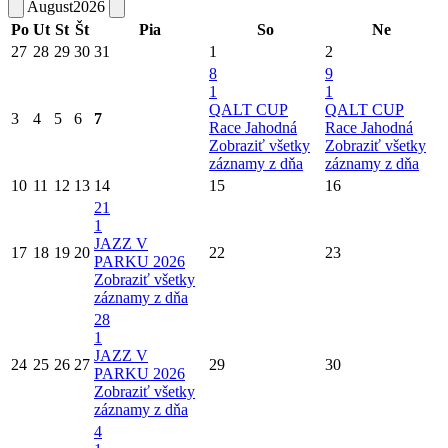
August
2026
Po
Ut
St
Št
Pia
So
Ne
27
28
29
30
31
1
2
8
9
1
1
QALT CUP
QALT CUP
3
4
5
6
7
Race Jahodná
Race Jahodná
Zobraziť všetky
Zobraziť všetky
záznamy z dňa
záznamy z dňa
10
11
12
13
14
15
16
21
1
JAZZ V
17
18
19
20
22
23
PARKU 2026
Zobraziť všetky
záznamy z dňa
28
1
JAZZ V
24
25
26
27
29
30
PARKU 2026
Zobraziť všetky
záznamy z dňa
4