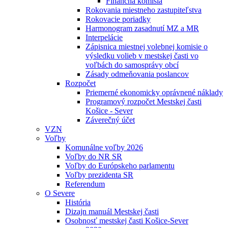
Finančná komisia
Rokovania miestneho zastupiteľstva
Rokovacie poriadky
Harmonogram zasadnutí MZ a MR
Interpelácie
Zápisnica miestnej volebnej komisie o
výsledku volieb v mestskej časti vo
voľbách do samosprávy obcí
Zásady odmeňovania poslancov
Rozpočet
Priemerné ekonomicky oprávnené náklady
Programový rozpočet Mestskej časti
Košice - Sever
Záverečný účet
VZN
Voľby
Komunálne voľby 2026
Voľby do NR SR
Voľby do Európskeho parlamentu
Voľby prezidenta SR
Referendum
O Severe
História
Dizajn manuál Mestskej časti
Osobnosť mestskej časti Košice-Sever