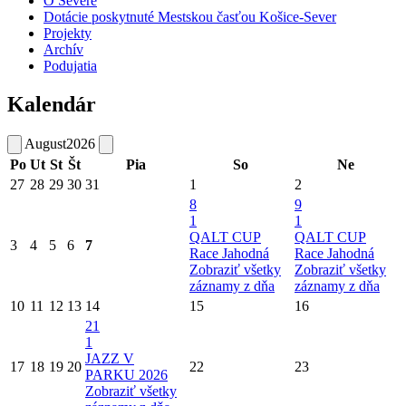
O Severe
Dotácie poskytnuté Mestskou časťou Košice-Sever
Projekty
Archív
Podujatia
Kalendár
August
2026
Po
Ut
St
Št
Pia
So
Ne
27
28
29
30
31
1
2
8
9
1
1
QALT CUP
QALT CUP
3
4
5
6
7
Race Jahodná
Race Jahodná
Zobraziť všetky
Zobraziť všetky
záznamy z dňa
záznamy z dňa
10
11
12
13
14
15
16
21
1
JAZZ V
17
18
19
20
22
23
PARKU 2026
Zobraziť všetky