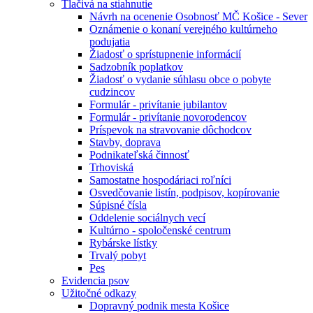
Tlačivá na stiahnutie
Návrh na ocenenie Osobnosť MČ Košice - Sever
Oznámenie o konaní verejného kultúrneho
podujatia
Žiadosť o sprístupnenie informácií
Sadzobník poplatkov
Žiadosť o vydanie súhlasu obce o pobyte
cudzincov
Formulár - privítanie jubilantov
Formulár - privítanie novorodencov
Príspevok na stravovanie dôchodcov
Stavby, doprava
Podnikateľská činnosť
Trhoviská
Samostatne hospodáriaci roľníci
Osvedčovanie listín, podpisov, kopírovanie
Súpisné čísla
Oddelenie sociálnych vecí
Kultúrno - spoločenské centrum
Rybárske lístky
Trvalý pobyt
Pes
Evidencia psov
Užitočné odkazy
Dopravný podnik mesta Košice