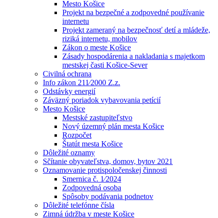
Mesto Košice
Projekt na bezpečné a zodpovedné používanie
internetu
Projekt zameraný na bezpečnosť detí a mládeže,
riziká internetu, mobilov
Zákon o meste Košice
Zásady hospodárenia a nakladania s majetkom
mestskej časti Košice-Sever
Civilná ochrana
Info zákon 211⁄2000 Z.z.
Odstávky energií
Záväzný poriadok vybavovania petícií
Mesto Košice
Mestské zastupiteľstvo
Nový územný plán mesta Košice
Rozpočet
Štatút mesta Košice
Dôležité oznamy
Sčítanie obyvateľstva, domov, bytov 2021
Oznamovanie protispoločenskej činnosti
Smernica č. 1⁄2024
Zodpovedná osoba
Spôsoby podávania podnetov
Dôležité telefónne čísla
Zimná údržba v meste Košice